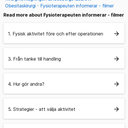
Obesitaskirurgi
Fysioterapeuten informerar - filmer
Read more about Fysioterapeuten informerar - filmer
arrow_forward
1. Fysisk aktivitet före och efter operationen
arrow_forward
3. Från tanke till handling
arrow_forward
4. Hur gör andra?
arrow_forward
5. Strategier - att välja aktivitet