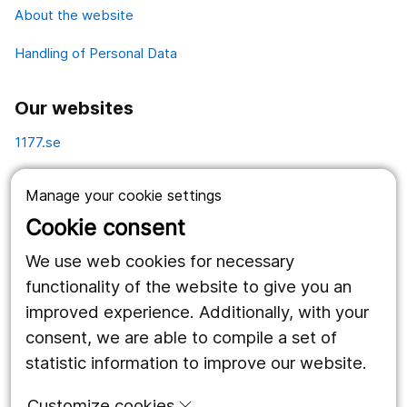
About the website
Handling of Personal Data
Our websites
1177.se
Länstrafiken
Manage your cookie settings
Vårdgivare
Cookie consent
Utveckling
We use web cookies for necessary
functionality of the website to give you an
improved experience. Additionally, with your
Follow us
consent, we are able to compile a set of
Facebook
statistic information to improve our website.
Instagram
portrait
Customize cookies