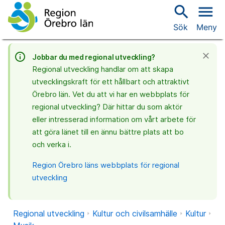
search
menu
Sök
Meny
info_outline
close
Jobbar du med regional utveckling?
Regional utveckling handlar om att skapa
utvecklingskraft för ett hållbart och attraktivt
Örebro län. Vet du att vi har en webbplats för
regional utveckling? Där hittar du som aktör
eller intresserad information om vårt arbete för
att göra länet till en ännu bättre plats att bo
och verka i.
Region Örebro läns webbplats för regional
utveckling
Regional utveckling
Kultur och civilsamhälle
Kultur