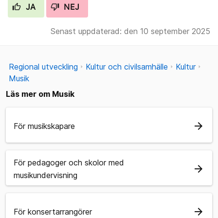
JA
NEJ
Senast uppdaterad: den 10 september 2025
Regional utveckling
Kultur och civilsamhälle
Kultur
Musik
Läs mer om Musik
arrow_forward
För musikskapare
För pedagoger och skolor med
arrow_forward
musikundervisning
arrow_forward
För konsertarrangörer