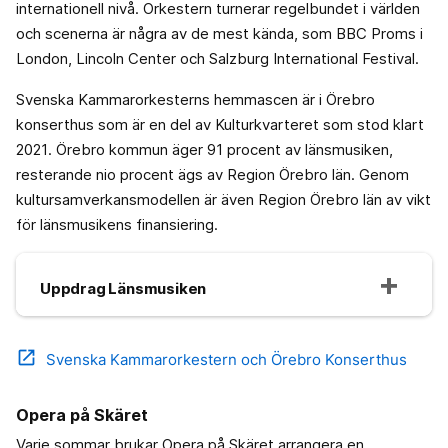
internationell nivå. Orkestern turnerar regelbundet i världen
och scenerna är några av de mest kända, som BBC Proms i
London, Lincoln Center och Salzburg International Festival.
Svenska Kammarorkesterns hemmascen är i Örebro
konserthus som är en del av Kulturkvarteret som stod klart
2021. Örebro kommun äger 91 procent av länsmusiken,
resterande nio procent ägs av Region Örebro län. Genom
kultursamverkansmodellen är även Region Örebro län av vikt
för länsmusikens finansiering.
Uppdrag Länsmusiken
open_in_new
Svenska Kammarorkestern och Örebro Konserthus
Opera på Skäret
Varje sommar brukar Opera på Skäret arrangera en