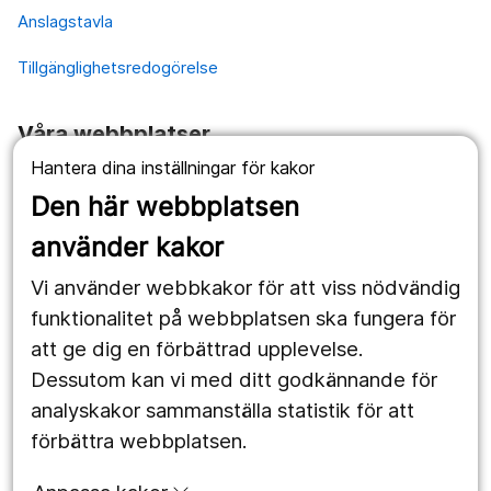
Anslagstavla
Tillgänglighetsredogörelse
Våra webbplatser
Hantera dina inställningar för kakor
1177.se
Den här webbplatsen
Länstrafiken
använder kakor
Vårdgivare
Vi använder webbkakor för att viss nödvändig
Utveckling
funktionalitet på webbplatsen ska fungera för
att ge dig en förbättrad upplevelse.
Dessutom kan vi med ditt godkännande för
Följ oss
analyskakor sammanställa statistik för att
Facebook
förbättra webbplatsen.
Instagram
portrait