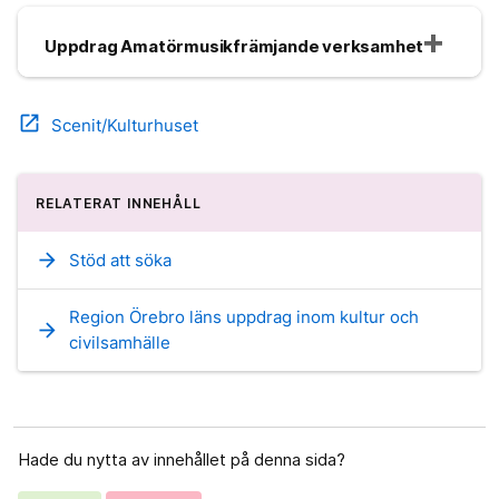
Uppdrag Amatörmusikfrämjande verksamhet
open_in_new
Scenit/Kulturhuset
RELATERAT INNEHÅLL
arrow_forward
Stöd att söka
Region Örebro läns uppdrag inom kultur och
arrow_forward
civilsamhälle
Hade du nytta av innehållet på denna sida?