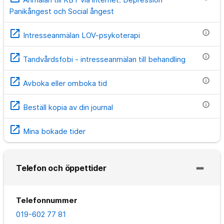
Panikångest och Social ångest
open_in_new
info
Intresseanmälan LOV-psykoterapi
open_in_new
info
Tandvårdsfobi - intresseanmälan till behandling
open_in_new
info
Avboka eller omboka tid
open_in_new
info
Beställ kopia av din journal
open_in_new
Mina bokade tider
Telefon och öppettider
Telefonnummer
019-602 77 81