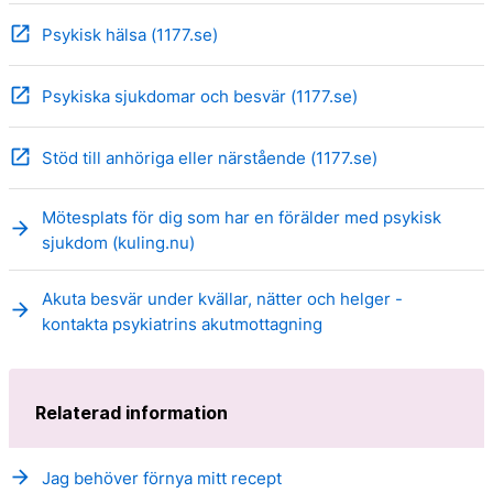
open_in_new
Psykisk hälsa (1177.se)
open_in_new
Psykiska sjukdomar och besvär (1177.se)
open_in_new
Stöd till anhöriga eller närstående (1177.se)
Mötesplats för dig som har en förälder med psykisk
arrow_forward
sjukdom (kuling.nu)
Akuta besvär under kvällar, nätter och helger -
arrow_forward
kontakta psykiatrins akutmottagning
Relaterad information
arrow_forward
Jag behöver förnya mitt recept