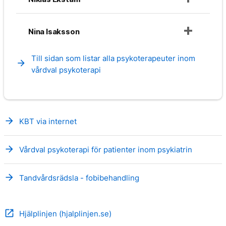
Nina Isaksson
Till sidan som listar alla psykoterapeuter inom
arrow_forward
vårdval psykoterapi
arrow_forward
KBT via internet
arrow_forward
Vårdval psykoterapi för patienter inom psykiatrin
arrow_forward
Tandvårdsrädsla - fobibehandling
open_in_new
Hjälplinjen (hjalplinjen.se)