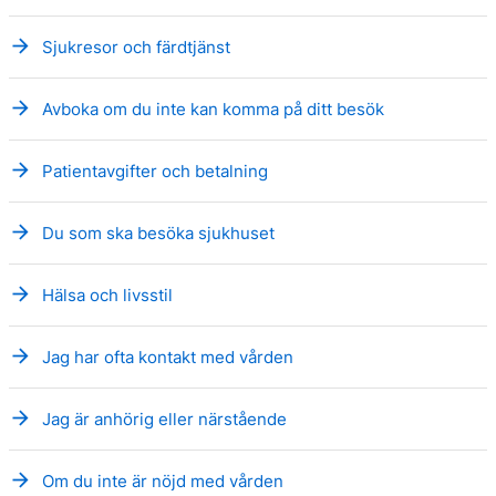
arrow_forward
Sjukresor och färdtjänst
arrow_forward
Avboka om du inte kan komma på ditt besök
arrow_forward
Patientavgifter och betalning
arrow_forward
Du som ska besöka sjukhuset
arrow_forward
Hälsa och livsstil
arrow_forward
Jag har ofta kontakt med vården
arrow_forward
Jag är anhörig eller närstående
arrow_forward
Om du inte är nöjd med vården