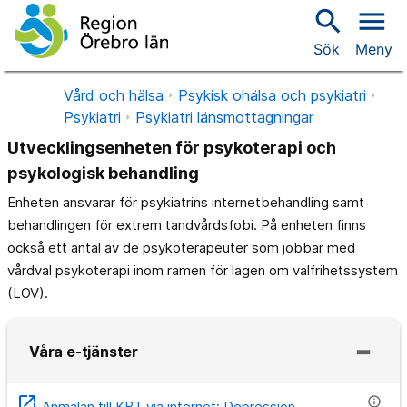
search
menu
Sök
Meny
Vård och hälsa
Psykisk ohälsa och psykiatri
Psykiatri
Psykiatri länsmottagningar
Utvecklingsenheten för psykoterapi och
psykologisk behandling
Enheten ansvarar för psykiatrins internetbehandling samt
behandlingen för extrem tandvårdsfobi. På enheten finns
också ett antal av de psykoterapeuter som jobbar med
vårdval psykoterapi inom ramen för lagen om valfrihetssystem
(LOV).
Våra e-tjänster
open_in_new
info
Anmälan till KBT via internet: Depression