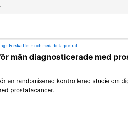
dd
ing
Forskarfilmer och medarbetarporträtt
 för män diagnosticerade med pr
r en randomiserad kontrollerad studie om di
med prostatacancer.