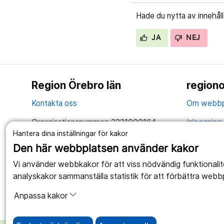
Hade du nytta av innehål
JA
NEJ
Region Örebro län
regiono
Kontakta oss
Om webbp
Organisationsnummer: 2321000164
Inloggning 
Hantera dina inställningar för kakor
Tillsammans skapar vi ett bättre liv
Hantering 
Den här webbplatsen använder kakor
Anslagstav
Vi använder webbkakor för att viss nödvändig funktionali
analyskakor sammanställa statistik för att förbättra webb
Tillgängli
Anpassa kakor