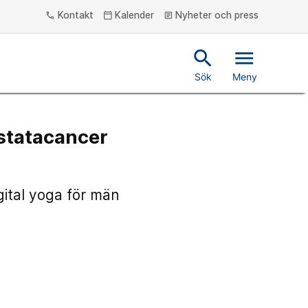
Kontakt
Kalender
Nyheter och press
phone
calendar_today
article
search
menu
Sök
Meny
ostatacancer
gital yoga för män