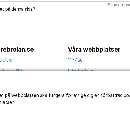
Senast uppd
let på denna sida?
rebrolan.se
Våra webbplatser
latsen
1177.se
för anställda
Länstrafiken
av personuppgifter
Vårdgivare
la
Utveckling
tet på webbplatsen ska fungera för att ge dig en förbättrad u
platsen.
ghetsredogörelse