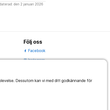
aterad: den 2 januari 2026
Följ oss
Facebook
Instagram
portrait
LinkedIn
work_outline
pplevelse. Dessutom kan vi med ditt godkännande för