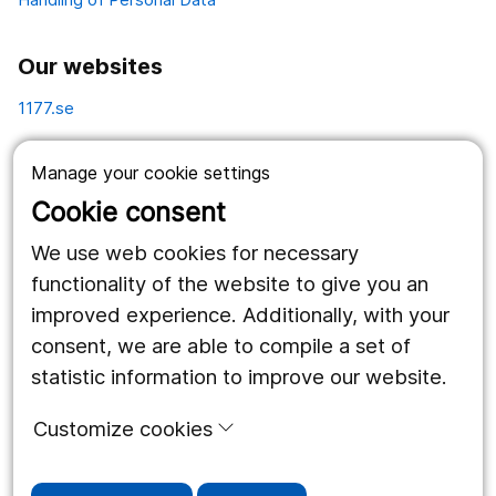
Our websites
1177.se
Länstrafiken
Manage your cookie settings
Vårdgivare
Cookie consent
Utveckling
We use web cookies for necessary
functionality of the website to give you an
improved experience. Additionally, with your
Follow us
consent, we are able to compile a set of
Facebook
statistic information to improve our website.
Instagram
portrait
Customize cookies
LinkedIn
work_outline