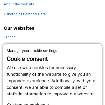
About the website
Handling of Personal Data
Our websites
1177.se
Länstrafiken
Manage your cookie settings
Vårdgivare
Cookie consent
Utveckling
We use web cookies for necessary
functionality of the website to give you an
improved experience. Additionally, with your
Follow us
consent, we are able to compile a set of
Facebook
statistic information to improve our website.
Instagram
portrait
Customize cookies