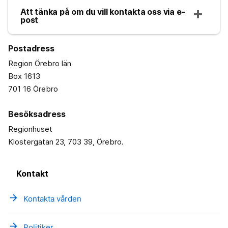
Att tänka på om du vill kontakta oss via e-
post
Postadress
Region Örebro län
Box 1613
701 16 Örebro
Besöksadress
Regionhuset
Klostergatan 23, 703 39, Örebro.
Kontakt
arrow_forward
Kontakta vården
arrow_forward
Politiker