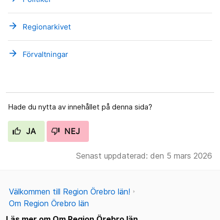
arrow_forward
Regionarkivet
arrow_forward
Förvaltningar
Hade du nytta av innehållet på denna sida?
JA
NEJ
Senast uppdaterad: den 5 mars 2026
Välkommen till Region Örebro län!
Om Region Örebro län
Läs mer om Om Region Örebro län