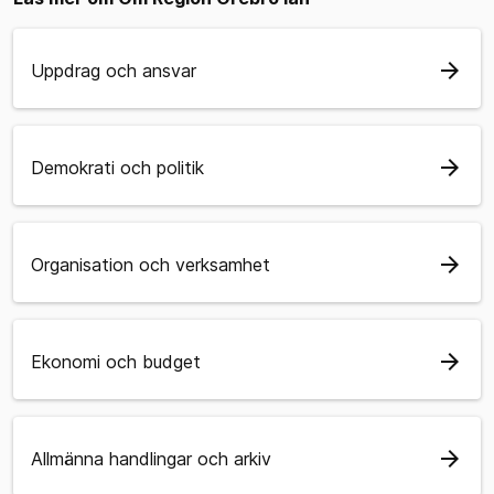
arrow_forward
Uppdrag och ansvar
arrow_forward
Demokrati och politik
arrow_forward
Organisation och verksamhet
arrow_forward
Ekonomi och budget
arrow_forward
Allmänna handlingar och arkiv