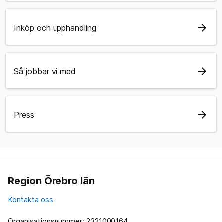
arrow_forward
Inköp och upphandling
arrow_forward
Så jobbar vi med
arrow_forward
Press
Region Örebro län
Kontakta oss
Organisationsnummer: 2321000164