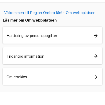
Välkommen till Region Örebro län!
Om webbplatsen
Läs mer om Om webbplatsen
arrow_forward
Hantering av personuppgifter
arrow_forward
Tillgänglig information
arrow_forward
Om cookies