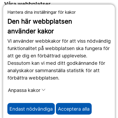
Våra webbplatser
Hantera dina inställningar för kakor
1177.se
Den här webbplatsen
Länstrafiken
använder kakor
Vårdgivare
Vi använder webbkakor för att viss nödvändig
Utveckling
funktionalitet på webbplatsen ska fungera för
att ge dig en förbättrad upplevelse.
Dessutom kan vi med ditt godkännande för
Följ oss
analyskakor sammanställa statistik för att
Facebook
förbättra webbplatsen.
Instagram
portrait
Anpassa kakor
LinkedIn
work_outline
Endast nödvändiga
Acceptera alla