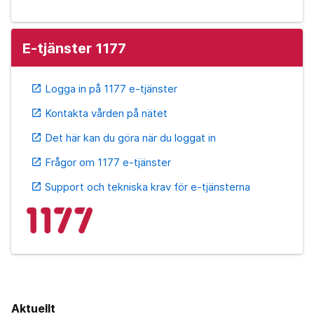
E-tjänster 1177
Logga in på 1177 e-tjänster
open_in_new
Kontakta vården på nätet
open_in_new
Det här kan du göra när du loggat in
open_in_new
Frågor om 1177 e-tjänster
open_in_new
Support och tekniska krav för e-tjänsterna
open_in_new
Aktuellt