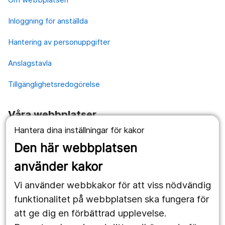
Inloggning för anställda
Hantering av personuppgifter
Anslagstavla
Tillgänglighetsredogörelse
Våra webbplatser
Hantera dina inställningar för kakor
1177.se
Den här webbplatsen
Länstrafiken
använder kakor
Vårdgivare
Vi använder webbkakor för att viss nödvändig
Utveckling
funktionalitet på webbplatsen ska fungera för
att ge dig en förbättrad upplevelse.