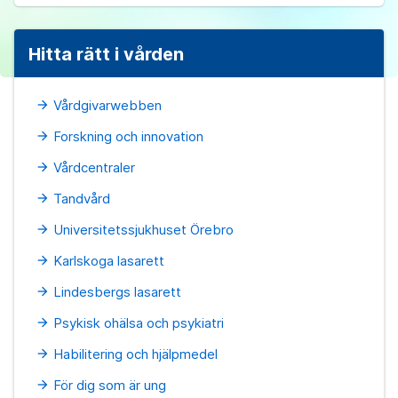
Hitta rätt i vården
Vårdgivarwebben
arrow_forward
Forskning och innovation
arrow_forward
Vårdcentraler
arrow_forward
Tandvård
arrow_forward
Universitetssjukhuset Örebro
arrow_forward
Karlskoga lasarett
arrow_forward
Lindesbergs lasarett
arrow_forward
Psykisk ohälsa och psykiatri
arrow_forward
Habilitering och hjälpmedel
arrow_forward
För dig som är ung
arrow_forward