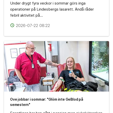
Under drygt fyra veckor i sommar görs inga
operationer på Lindesbergs lasarett. Ändå råder
febril aktivitet på…
2026-07-22 08:22
access_time
Ove jobbar i sommar: "Glöm inte GeBlod på
semestern"