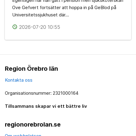
Egentligen har han gått i pension men sjuksköterskan
Ove Gefvert fortsätter att hoppa in på GeBlod på
Universitetssjukhuset där…
2026-07-20 10:55
access_time
Region Örebro län
Kontakta oss
Organisationsnummer: 2321000164
Tillsammans skapar vi ett bättre liv
regionorebrolan.se
Om webbplatsen