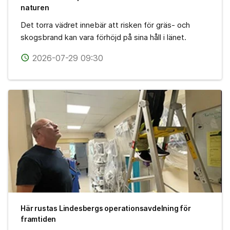
naturen
Det torra vädret innebär att risken för gräs- och
skogsbrand kan vara förhöjd på sina håll i länet.
2026-07-29 09:30
access_time
Här rustas Lindesbergs operationsavdelning för
framtiden