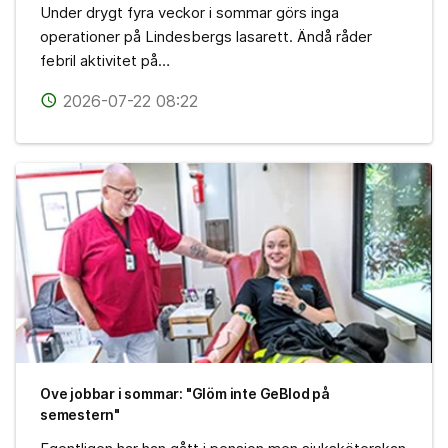
Under drygt fyra veckor i sommar görs inga
operationer på Lindesbergs lasarett. Ändå råder
febril aktivitet på…
2026-07-22 08:22
access_time
Ove jobbar i sommar: "Glöm inte GeBlod på
semestern"