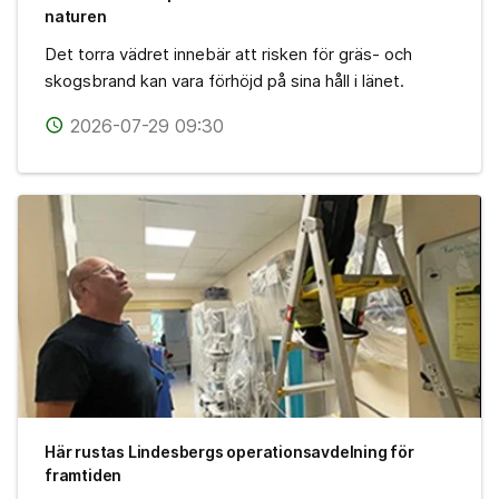
naturen
Det torra vädret innebär att risken för gräs- och
skogsbrand kan vara förhöjd på sina håll i länet.
2026-07-29 09:30
access_time
Här rustas Lindesbergs operationsavdelning för
framtiden