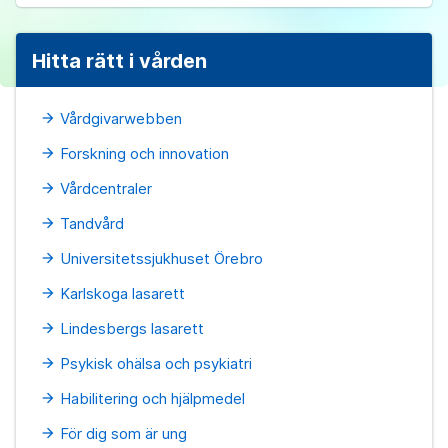
Hitta rätt i vården
Vårdgivarwebben
arrow_forward
Forskning och innovation
arrow_forward
Vårdcentraler
arrow_forward
Tandvård
arrow_forward
Universitetssjukhuset Örebro
arrow_forward
Karlskoga lasarett
arrow_forward
Lindesbergs lasarett
arrow_forward
Psykisk ohälsa och psykiatri
arrow_forward
Habilitering och hjälpmedel
arrow_forward
För dig som är ung
arrow_forward