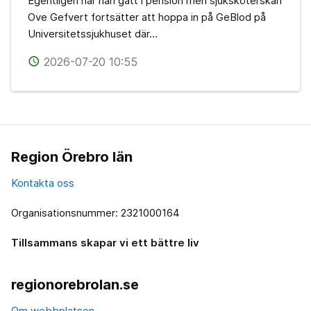
Egentligen har han gått i pension men sjuksköterskan
Ove Gefvert fortsätter att hoppa in på GeBlod på
Universitetssjukhuset där…
2026-07-20 10:55
access_time
Region Örebro län
Kontakta oss
Organisationsnummer: 2321000164
Tillsammans skapar vi ett bättre liv
regionorebrolan.se
Om webbplatsen