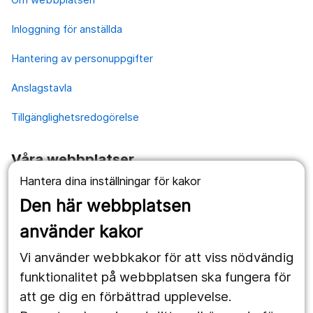
Inloggning för anställda
Hantering av personuppgifter
Anslagstavla
Tillgänglighetsredogörelse
Våra webbplatser
Hantera dina inställningar för kakor
1177.se
Den här webbplatsen
Länstrafiken
använder kakor
Vårdgivare
Vi använder webbkakor för att viss nödvändig
Utveckling
funktionalitet på webbplatsen ska fungera för
att ge dig en förbättrad upplevelse.