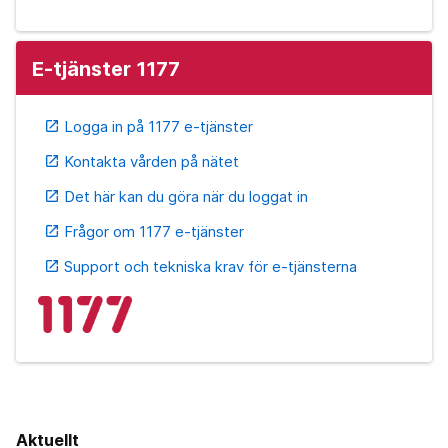
E-tjänster 1177
Logga in på 1177 e-tjänster
open_in_new
Kontakta vården på nätet
open_in_new
Det här kan du göra när du loggat in
open_in_new
Frågor om 1177 e-tjänster
open_in_new
Support och tekniska krav för e-tjänsterna
open_in_new
Aktuellt