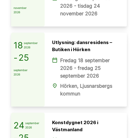
2026 - tisdag 24
november
2026
november 2026
Utlysning: dansresidens –
18
september
2026
Butiken i Hörken
-
25
Fredag 18 september
calendar_today
2026 - fredag 25
september
2026
september 2026
Hörken, Ljusnarsbergs
place
kommun
Konstdygnet 2026 i
24
september
2026
Västmanland
-
25