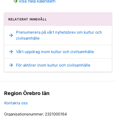
arrow_forward
Visa hela kalendern
RELATERAT INNEHÅLL
Prenumerera på vårt nyhetsbrev om kultur och
arrow_forward
civilsamhälle
arrow_forward
Vårt uppdrag inom kultur och civilsamhälle
arrow_forward
För aktörer inom kultur och civilsamhälle
Region Örebro län
Kontakta oss
Organisationsnummer: 2321000164