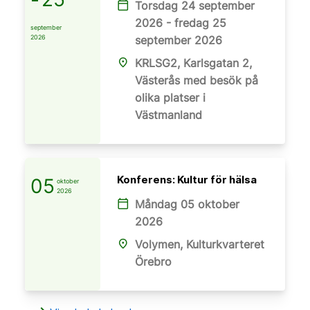
Torsdag 24 september
calendar_today
2026 - fredag 25
september
2026
september 2026
KRLSG2, Karlsgatan 2,
place
Västerås med besök på
olika platser i
Västmanland
Konferens: Kultur för hälsa
05
oktober
2026
Måndag 05 oktober
calendar_today
2026
Volymen, Kulturkvarteret
place
Örebro