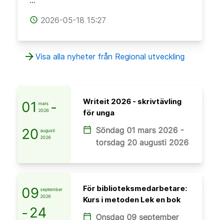
…
2026-05-18 15:27
access_time
arrow_forward
Visa alla nyheter från Regional utveckling
Writeit 2026 - skrivtävling
01
-
mars
2026
för unga
Söndag 01 mars 2026 -
calendar_today
20
augusti
2026
torsdag 20 augusti 2026
För biblioteksmedarbetare:
09
september
2026
Kurs i metoden Lek en bok
-
24
Onsdag 09 september
calendar_today