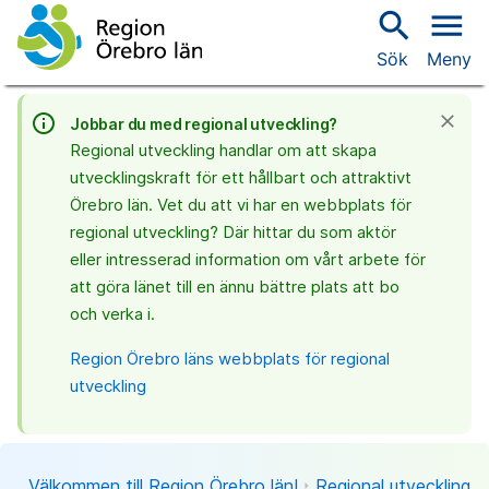
search
menu
Sök
Meny
info_outline
close
Jobbar du med regional utveckling?
Regional utveckling handlar om att skapa
utvecklingskraft för ett hållbart och attraktivt
Örebro län. Vet du att vi har en webbplats för
regional utveckling? Där hittar du som aktör
eller intresserad information om vårt arbete för
att göra länet till en ännu bättre plats att bo
och verka i.
Region Örebro läns webbplats för regional
utveckling
Välkommen till Region Örebro län!
Regional utveckling