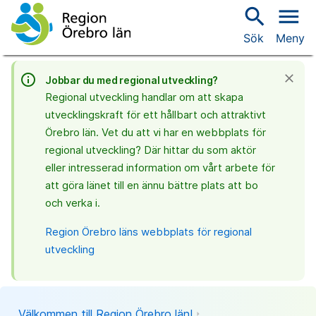
search
menu
Sök
Meny
info_outline
close
Jobbar du med regional utveckling?
Regional utveckling handlar om att skapa
utvecklingskraft för ett hållbart och attraktivt
Örebro län. Vet du att vi har en webbplats för
regional utveckling? Där hittar du som aktör
eller intresserad information om vårt arbete för
att göra länet till en ännu bättre plats att bo
och verka i.
Region Örebro läns webbplats för regional
utveckling
Välkommen till Region Örebro län!