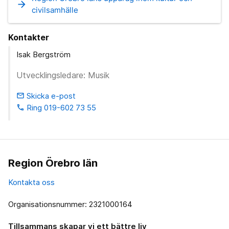
arrow_forward
civilsamhälle
Kontakter
Isak Bergström
Utvecklingsledare: Musik
Skicka e-post
email
Ring 019-602 73 55
phone
Region Örebro län
Kontakta oss
Organisationsnummer: 2321000164
Tillsammans skapar vi ett bättre liv