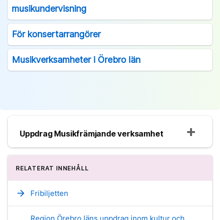
musikundervisning
För konsertarrangörer
Musikverksamheter i Örebro län
Uppdrag Musikfrämjande verksamhet
RELATERAT INNEHÅLL
arrow_forward
Fribiljetten
Region Örebro läns uppdrag inom kultur och