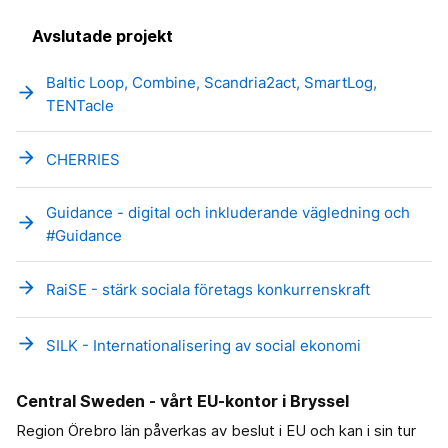
Avslutade projekt
Baltic Loop, Combine, Scandria2act, SmartLog,
arrow_forward
TENTacle
arrow_forward
CHERRIES
Guidance - digital och inkluderande vägledning och
arrow_forward
#Guidance
arrow_forward
RaiSE - stärk sociala företags konkurrenskraft
arrow_forward
SILK - Internationalisering av social ekonomi
Central Sweden - vårt EU-kontor i Bryssel
Region Örebro län påverkas av beslut i EU och kan i sin tur