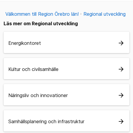
Välkommen till Region Örebro län!
Regional utveckling
Läs mer om Regional utveckling
arrow_forward
Energikontoret
arrow_forward
Kultur och civilsamhälle
arrow_forward
Näringsliv och innovationer
arrow_forward
Samhällsplanering och infrastruktur