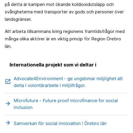
på detta är kampen mot ökande koldioxidutsläpp och
svårigheterna med transporter av gods och personer över
landsgränser.
Att arbeta tillsammans kring regionens framtidsfrågor med
många olika aktörer är en viktig princip för Region Örebro
län.
Internationella projekt som vi deltar i
Advocate4Environment - ge ungdomar möjlighet att
open_in_new
delta i volontärarbete i miljöfrågor.
Microfuture - Future proof microfinance for social
arrow_forward
inclusion
arrow_forward
Samverkan för social innovation i Örebro län