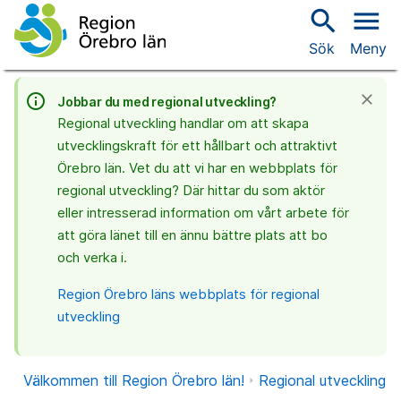
search
menu
Sök
Meny
info_outline
close
Jobbar du med regional utveckling?
Regional utveckling handlar om att skapa
utvecklingskraft för ett hållbart och attraktivt
Örebro län. Vet du att vi har en webbplats för
regional utveckling? Där hittar du som aktör
eller intresserad information om vårt arbete för
att göra länet till en ännu bättre plats att bo
och verka i.
Region Örebro läns webbplats för regional
utveckling
Välkommen till Region Örebro län!
Regional utveckling