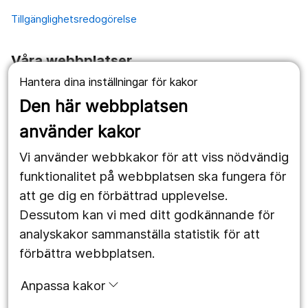
Tillgänglighetsredogörelse
Våra webbplatser
Hantera dina inställningar för kakor
1177.se
Den här webbplatsen
Länstrafiken
använder kakor
Vårdgivare
Vi använder webbkakor för att viss nödvändig
Utveckling
funktionalitet på webbplatsen ska fungera för
att ge dig en förbättrad upplevelse.
Dessutom kan vi med ditt godkännande för
Följ oss
analyskakor sammanställa statistik för att
Facebook
förbättra webbplatsen.
Instagram
portrait
Anpassa kakor
LinkedIn
work_outline