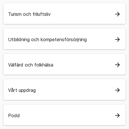
arrow_forward
Turism och friluftsliv
arrow_forward
Utbildning och kompetensförsörjning
arrow_forward
Välfärd och folkhälsa
arrow_forward
Vårt uppdrag
arrow_forward
Podd