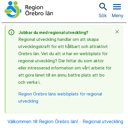
search
menu
Sök
Meny
info_outline
close
Jobbar du med regional utveckling?
Regional utveckling handlar om att skapa
utvecklingskraft för ett hållbart och attraktivt
Örebro län. Vet du att vi har en webbplats för
regional utveckling? Där hittar du som aktör
eller intresserad information om vårt arbete för
att göra länet till en ännu bättre plats att bo
och verka i.
Region Örebro läns webbplats för regional
utveckling
Välkommen till Region Örebro län!
Regional utveckling