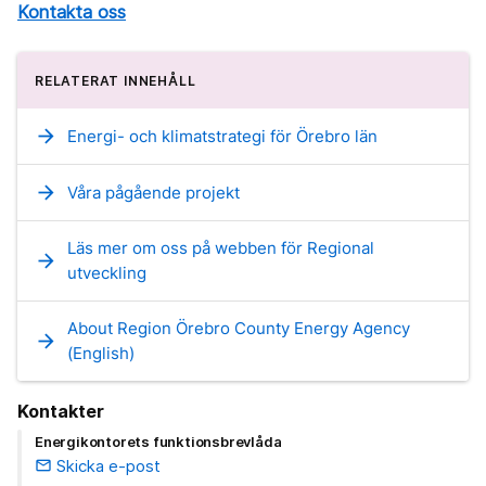
Kontakta oss
RELATERAT INNEHÅLL
arrow_forward
Energi- och klimatstrategi för Örebro län
arrow_forward
Våra pågående projekt
Läs mer om oss på webben för Regional
arrow_forward
utveckling
About Region Örebro County Energy Agency
arrow_forward
(English)
Kontakter
Energikontorets funktionsbrevlåda
Skicka e-post
email