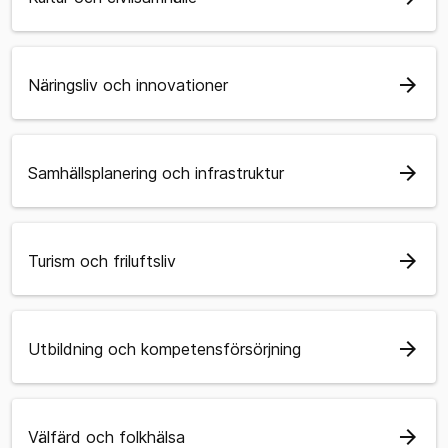
arrow_forward
Näringsliv och innovationer
arrow_forward
Samhällsplanering och infrastruktur
arrow_forward
Turism och friluftsliv
arrow_forward
Utbildning och kompetensförsörjning
arrow_forward
Välfärd och folkhälsa