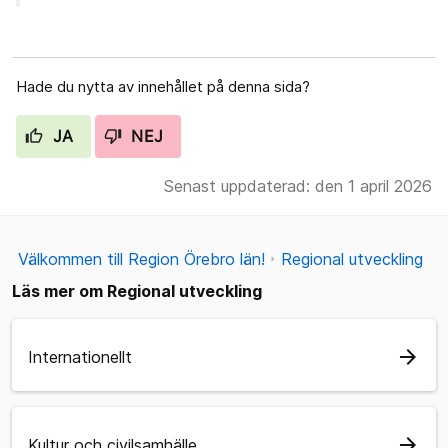
Hade du nytta av innehållet på denna sida?
JA
NEJ
Senast uppdaterad: den 1 april 2026
Välkommen till Region Örebro län!
Regional utveckling
Läs mer om Regional utveckling
arrow_forward
Internationellt
arrow_forward
Kultur och civilsamhälle