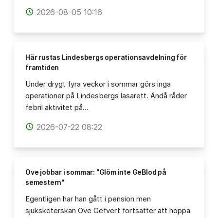
2026-08-05 10:16
access_time
Här rustas Lindesbergs operationsavdelning för
framtiden
Under drygt fyra veckor i sommar görs inga
operationer på Lindesbergs lasarett. Ändå råder
febril aktivitet på…
2026-07-22 08:22
access_time
Ove jobbar i sommar: "Glöm inte GeBlod på
semestern"
Egentligen har han gått i pension men
sjuksköterskan Ove Gefvert fortsätter att hoppa