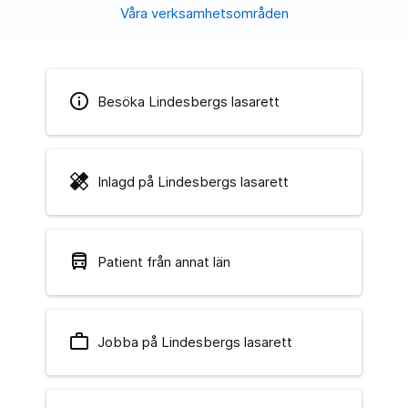
Våra verksamhetsområden
info
Besöka Lindesbergs lasarett
healing
Inlagd på Lindesbergs lasarett
directions_bus
Patient från annat län
work_outline
Jobba på Lindesbergs lasarett