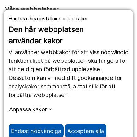
Våra webbplatser
Hantera dina inställningar för kakor
1177.se
Den här webbplatsen
Länstrafiken
använder kakor
Vårdgivare
Vi använder webbkakor för att viss nödvändig
Utveckling
funktionalitet på webbplatsen ska fungera för
att ge dig en förbättrad upplevelse.
Dessutom kan vi med ditt godkännande för
Följ oss
analyskakor sammanställa statistik för att
Facebook
förbättra webbplatsen.
Instagram
portrait
Anpassa kakor
LinkedIn
work_outline
Endast nödvändiga
Acceptera alla