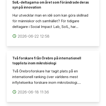
SoIL-deltagarna om året som förändrade deras
syn på innovation
Hur utvecklar man en idé som kan göra skillnad
för människor och samhället? För tidigare
deltagare i Social Impact Lab, SoIL, har…
2026-06-22 12:58
access_time
Två forskare från Örebro på internationell
topplista inom mikrobiologi
Två Örebroforskare har tagit plats på en
internationell ranking över världens mest
inflytelserika forskare inom mikrobiologi.…
2026-06-18 11:36
access_time