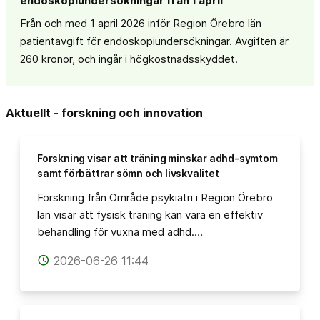
endoskopiundersökningar från 1 april
Från och med 1 april 2026 inför Region Örebro län
patientavgift för endoskopiundersökningar. Avgiften är
260 kronor, och ingår i högkostnadsskyddet.
Aktuellt - forskning och innovation
Forskning visar att träning minskar adhd-symtom
samt förbättrar sömn och livskvalitet
Forskning från Område psykiatri i Region Örebro
län visar att fysisk träning kan vara en effektiv
behandling för vuxna med adhd.…
2026-06-26 11:44
access_time