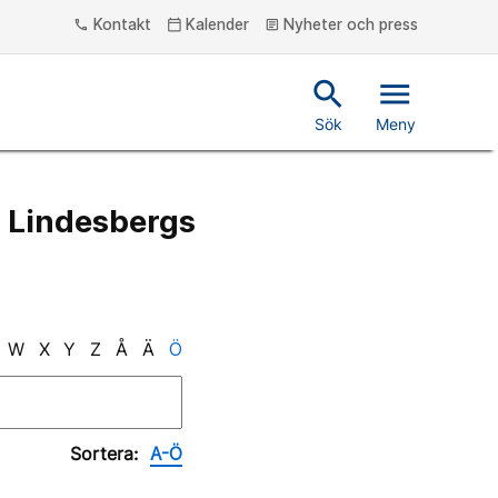
Kontakt
Kalender
Nyheter och press
phone
calendar_today
article
search
menu
Sök
Meny
å Lindesbergs
W
X
Y
Z
Å
Ä
Ö
Sortera:
A-Ö