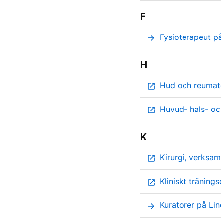
F
Fysioterapeut på
arrow_forward
H
Hud och reumat
open_in_new
Huvud- hals- oc
open_in_new
K
Kirurgi, verksa
open_in_new
Kliniskt träning
open_in_new
Kuratorer på Lin
arrow_forward