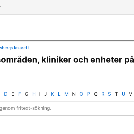
dd
sbergs lasarett
mråden, kliniker och enheter p
C
D
E
F
G
H
I
J
K
L
M
N
O
P
Q
R
S
T
U
V