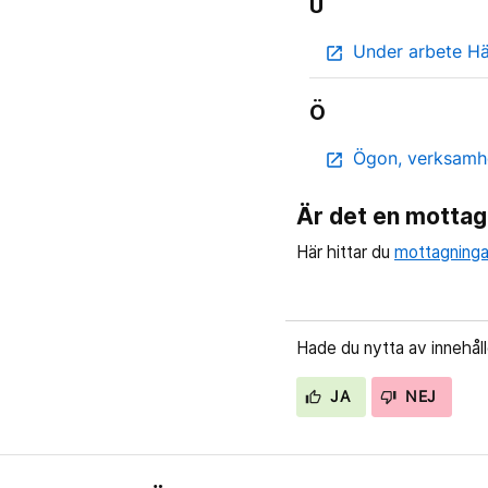
U
Under arbete Hä
open_in_new
Ö
Ögon, verksamh
open_in_new
Är det en mottag
Här hittar du
mottagninga
Hade du nytta av innehål
JA
NEJ