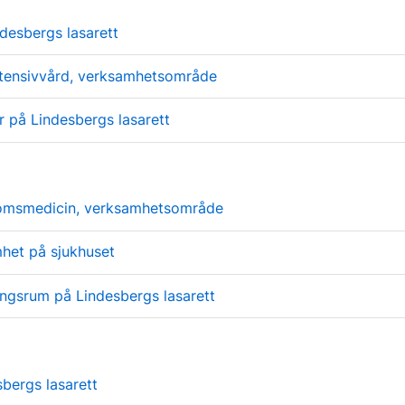
ndesbergs lasarett
ntensivvård, verksamhetsområde
r på Lindesbergs lasarett
omsmedicin, verksamhetsområde
het på sjukhuset
ingsrum på Lindesbergs lasarett
sbergs lasarett