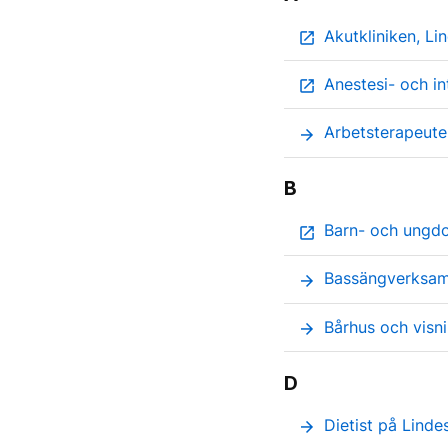
Akutkliniken, Li
open_in_new
Anestesi- och i
open_in_new
Arbetsterapeute
arrow_forward
B
Barn- och ungd
open_in_new
Bassängverksam
arrow_forward
Bårhus och visn
arrow_forward
D
Dietist på Linde
arrow_forward