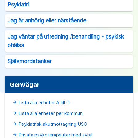
Psykiatri
Jag är anhörig eller närstående
Jag väntar på utredning /behandling - psykisk
ohälsa
Självmordstankar
Genvägar
Lista alla enheter A till Ö
arrow_forward
Lista alla enheter per kommun
arrow_forward
Psykiatrisk akutmottagning USÖ
arrow_forward
Privata psykoterapeuter med avtal
arrow_forward