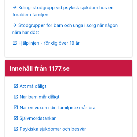
Kuling-stödgrupp vid psykisk sjukdom hos en
arrow_forward
förälder i familjen
Stödgrupper för barn och unga i sorg när någon
arrow_forward
nära har dött
Hjälplinjen - för dig över 18 år
open_in_new
Innehåll från 1177.se
Att må dåligt
open_in_new
När barn mår dåligt
open_in_new
När en vuxen i din familj inte mår bra
open_in_new
Självmordstankar
open_in_new
Psykiska sjukdomar och besvär
open_in_new