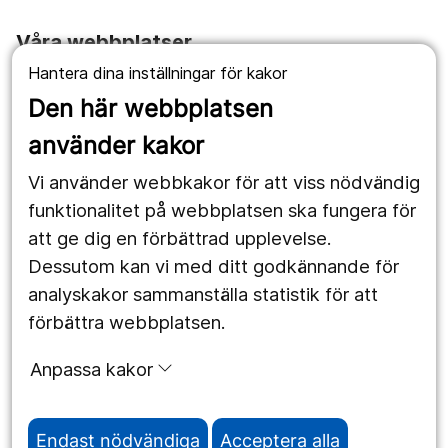
Våra webbplatser
Hantera dina inställningar för kakor
1177.se
Den här webbplatsen
Länstrafiken
använder kakor
Vårdgivare
Vi använder webbkakor för att viss nödvändig
Utveckling
funktionalitet på webbplatsen ska fungera för
att ge dig en förbättrad upplevelse.
Dessutom kan vi med ditt godkännande för
Följ oss
analyskakor sammanställa statistik för att
Facebook
förbättra webbplatsen.
Instagram
portrait
Anpassa kakor
LinkedIn
work_outline
Endast nödvändiga
Acceptera alla