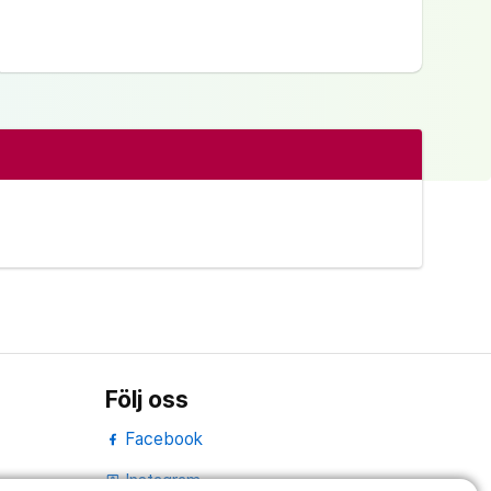
Följ oss
Facebook
Instagram
portrait