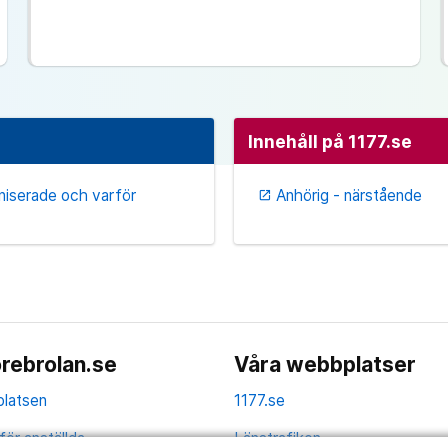
Innehåll på 1177.se
aniserade och varför
Anhörig - närstående
open_in_new
rebrolan.se
Våra webbplatser
latsen
1177.se
för anställda
Länstrafiken