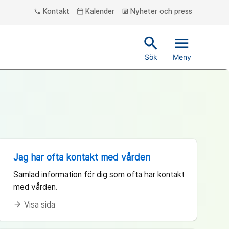
Kontakt
Kalender
Nyheter och press
phone
calendar_today
article
search
menu
Sök
Meny
Jag har ofta kontakt med vården
Samlad information för dig som ofta har kontakt
med vården.
Visa sida
arrow_forward