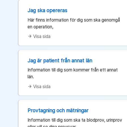
Jag ska opereras
Här finns information för dig som ska genomgå
en operation,
Visa sida
arrow_forward
Jag är patient från annat län
Information till dig som kommer från ett annat
län.
Visa sida
arrow_forward
Provtagning och mätningar
Information till dig som ska ta blodprov, urinprov
eller vill se dina provsvar.