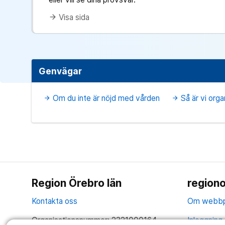
Visa sida
arrow_forward
Genvägar
Om du inte är nöjd med vården
Så är vi org
arrow_forward
arrow_forward
Region Örebro län
regiono
Kontakta oss
Om webbp
Organisationsnummer: 2321000164
Inloggning 