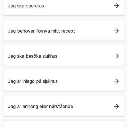
arrow_forward
Jag ska opereras
arrow_forward
Jag behöver förnya mitt recept
arrow_forward
Jag ska besöka sjukhus
arrow_forward
Jag är inlagd på sjukhus
arrow_forward
Jag är anhörig eller närstående