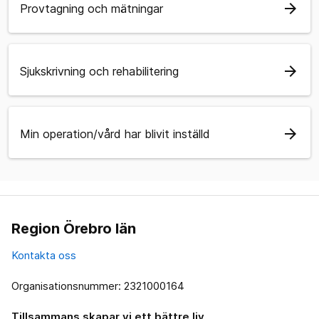
arrow_forward
Provtagning och mätningar
arrow_forward
Sjukskrivning och rehabilitering
arrow_forward
Min operation/vård har blivit inställd
Region Örebro län
Kontakta oss
Organisationsnummer: 2321000164
Tillsammans skapar vi ett bättre liv