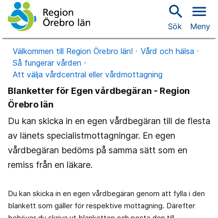
search
menu
Sök
Meny
Välkommen till Region Örebro län!
Vård och hälsa
Så fungerar vården
Att välja vårdcentral eller vårdmottagning
Blanketter för Egen vårdbegäran - Region
Örebro län
Du kan skicka in en egen vårdbegäran till de flesta
av länets specialistmottagningar. En egen
vårdbegäran bedöms på samma sätt som en
remiss från en läkare.
Du kan skicka in en egen vårdbegäran genom att fylla i den
blankett som gäller för respektive mottagning. Därefter
behöver du skriva ut blanketten och posta den till