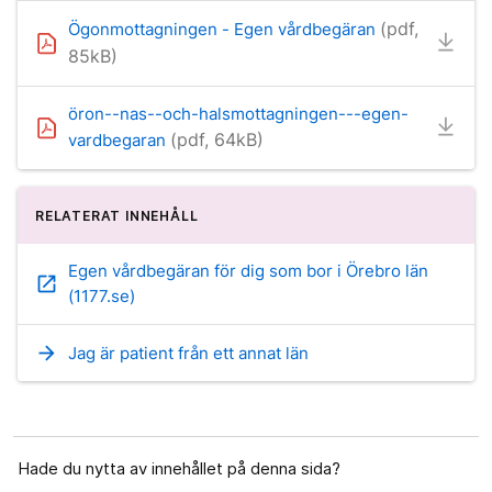
(pdf,
Ögonmottagningen - Egen vårdbegäran
85kB)
öron--nas--och-halsmottagningen---egen-
(pdf, 64kB)
vardbegaran
RELATERAT INNEHÅLL
Egen vårdbegäran för dig som bor i Örebro län
open_in_new
(1177.se)
arrow_forward
Jag är patient från ett annat län
Hade du nytta av innehållet på denna sida?