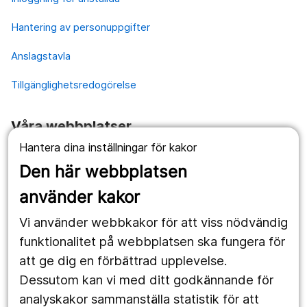
Hantering av personuppgifter
Anslagstavla
Tillgänglighetsredogörelse
Våra webbplatser
Hantera dina inställningar för kakor
1177.se
Den här webbplatsen
Länstrafiken
använder kakor
Vårdgivare
Vi använder webbkakor för att viss nödvändig
Utveckling
funktionalitet på webbplatsen ska fungera för
att ge dig en förbättrad upplevelse.
Dessutom kan vi med ditt godkännande för
Följ oss
analyskakor sammanställa statistik för att