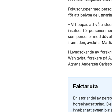
Fokusgrupper med persona
för att belysa de utmanin
– Vi hoppas att våra studi
insatser för personer med
som personer med dövblind
framtiden, avslutar Matti
Huvudsökande av forskn
Wahlqvist, forskare på A
Agneta Anderzén Carlsso
Faktaruta
En stor andel av pers
hörselnedsättning. Den
innebär att synen blir