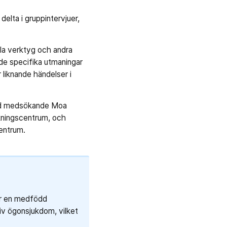
elta i gruppintervjuer,
tala verktyg och andra
 de specifika utmaningar
 liknande händelser i
med medsökande Moa
kningscentrum, och
ngscentrum.
ar en medfödd
siv ögonsjukdom, vilket