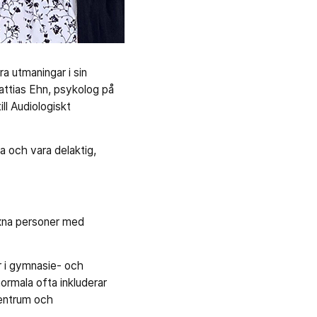
a utmaningar i sin
attias Ehn, psykolog på
ll Audiologiskt
 och vara delaktig,
uxna personer med
r i gymnasie- och
normala ofta inkluderar
centrum och