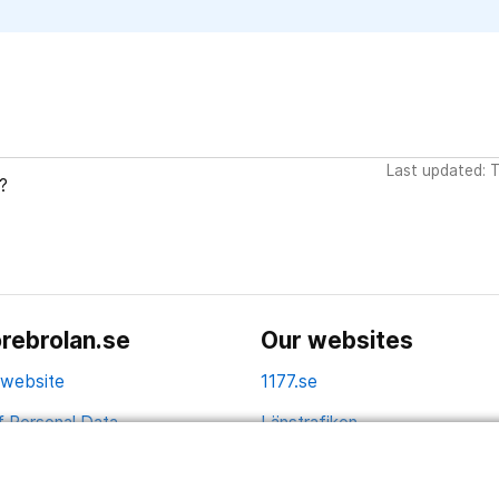
Last updated: 
?
rebrolan.se
Our websites
 website
1177.se
f Personal Data
Länstrafiken
Vårdgivare