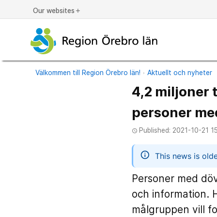
Our websites
add
Välkommen till Region Örebro län!
Aktuellt och nyheter
4,2 miljoner
personer me
Published: 2021-10-21 1
access_time
informatio
This news is old
Personer med döv
och information. 
målgruppen vill f