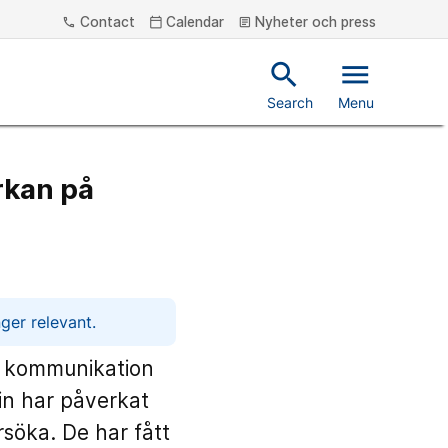
Contact
Calendar
Nyheter och press
phone
calendar_today
article
search
menu
Search
Menu
rkan på
ger relevant.
r kommunikation
in har påverkat
rsöka. De har fått