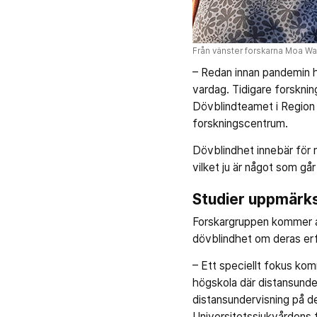
Från vänster forskarna Moa Wah
– Redan innan pandemin h
vardag. Tidigare forsknin
Dövblindteamet i Region S
forskningscentrum.
Dövblindhet innebär för 
vilket ju är något som g
Studier uppmärk
Forskargruppen kommer at
dövblindhet om deras erf
– Ett speciellt fokus kom
högskola där distansunder
distansundervisning på d
Universitetssjukvårdens 