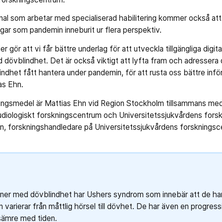
l som arbetar med specialiserad habilitering kommer också att d
gar som pandemin inneburit ur flera perspektiv.
er gör att vi får bättre underlag för att utveckla tillgängliga digi
 dövblindhet. Det är också viktigt att lyfta fram och adressera
het fått hantera under pandemin, för att rusta oss bättre inför
as Ehn.
ingsmedel är Mattias Ehn vid Region Stockholm tillsammans 
udiologiskt forskningscentrum och Universitetssjukvårdens fors
n, forskningshandledare på Universitetssjukvårdens forskni
oner med dövblindhet har Ushers syndrom som innebär att de h
 varierar från måttlig hörsel till dövhet. De har även en progres
 sämre med tiden.