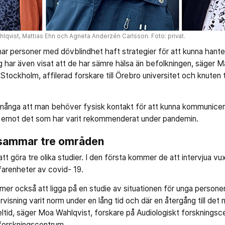
lqvist, Mattias Ehn och Agneta Anderzén Carlsson. Foto: privat.
ar personer med dövblindhet haft strategier för att kunna hanter
g har även visat att de har sämre hälsa än befolkningen, säger M
tockholm, affilerad forskare till Örebro universitet och knuten ti
många att man behöver fysisk kontakt för att kunna kommunicera
år emot det som har varit rekommenderat under pandemin.
sammar tre områden
t göra tre olika studier. I den första kommer de att intervjua v
arenheter av covid- 19.
mer också att ligga på en studie av situationen för unga persone
visning varit norm under en lång tid och där en återgång till det 
eltid, säger Moa Wahlqvist, forskare på Audiologiskt forsknings
forskningscentrum.