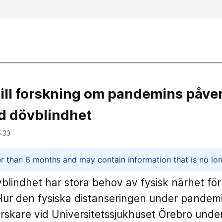
 till forskning om pandemins påve
d dövblindhet
5:33
n
er than 6 months and may contain information that is no lon
blindhet har stora behov av fysisk närhet fö
Hur den fysiska distanseringen under pandem
orskare vid Universitetssjukhuset Örebro unde