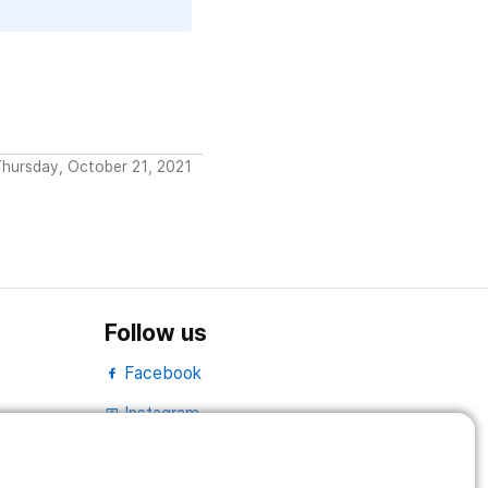
Thursday, October 21, 2021
Follow us
Facebook
Instagram
portrait
LinkedIn
work_outline