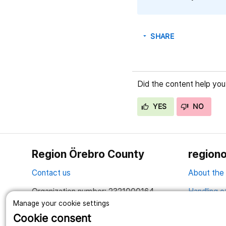
SHARE
arrow_drop_down
Did the content help you
YES
NO
Region Örebro County
regiono
Contact us
About the
Organization number: 2321000164
Handling o
Manage your cookie settings
Together we create a better life
Cookie consent