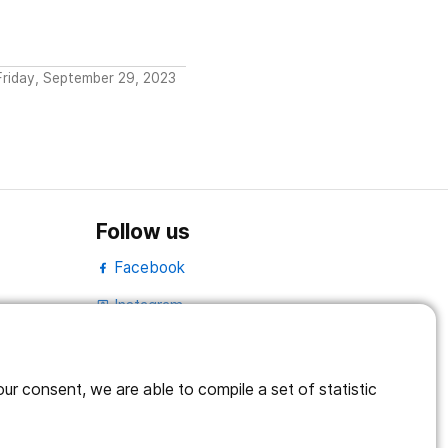
Friday, September 29, 2023
Follow us
Facebook
Instagram
portrait
LinkedIn
work_outline
r consent, we are able to compile a set of statistic