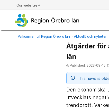
Our websites
add
Välkommen till Region Örebro län!
Aktuellt och nyheter
Åtgärder för
län
Published: 2023-09-15 1
access_time
informatio
This news is old
Den ekonomiska ut
utvecklats negativt
trendbrott. Varke