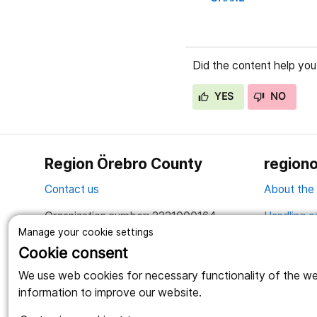
Did the content help you
YES
NO
Region Örebro County
regiono
Contact us
About the
Organization number: 2321000164
Handling o
Manage your cookie settings
Together we create a better life
Cookie consent
We use web cookies for necessary functionality of the webs
information to improve our website.