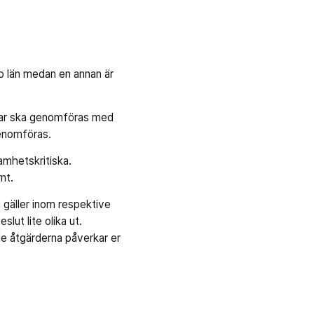
ro län medan en annan är
ingar ska genomföras med
genomföras.
amhetskritiska.
nt.
 gäller inom respektive
lut lite olika ut.
e åtgärderna påverkar er