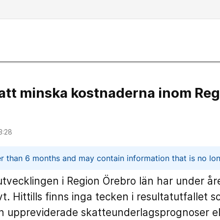
 att minska kostnaderna inom Re
3:28
n
er than 6 months and may contain information that is no lon
vecklingen i Region Örebro län har under år
. Hittills finns inga tecken i resultatutfallet 
n uppreviderade skatteunderlagsprognoser el