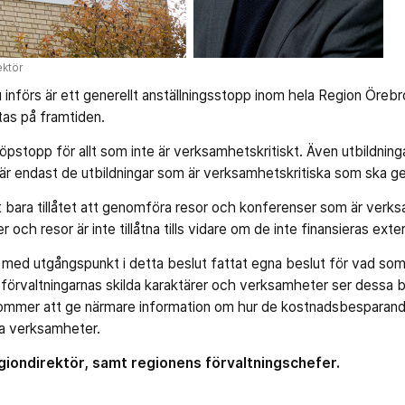
ektör
införs är ett generellt anställningsstopp inom hela Region Öreb
utas på framtiden.
 köpstopp för allt som inte är verksamhetskritiskt. Även utbildn
 är endast de utbildningar som är verksamhetskritiska som ska 
t bara tillåtet att genomföra resor och konferenser som är verks
 och resor är inte tillåtna tills vidare om de inte finansieras exter
 med utgångspunkt i detta beslut fattat egna beslut för vad som
förvaltningarnas skilda karaktärer och verksamheter ser dessa bes
kommer att ge närmare information om hur de kostnadsbesparand
a verksamheter.
giondirektör, samt regionens förvaltningschefer.