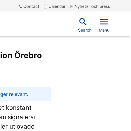
Contact
Calendar
Nyheter och press
phone
calendar_today
article
search
menu
Search
Menu
gion Örebro
ger relevant.
et konstant
som signalerar
ler utlovade