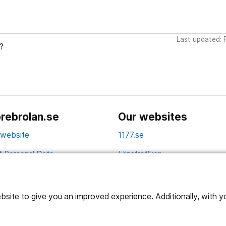
Last updated: 
?
rebrolan.se
Our websites
 website
1177.se
f Personal Data
Länstrafiken
Vårdgivare
Utveckling
ite to give you an improved experience. Additionally, with you