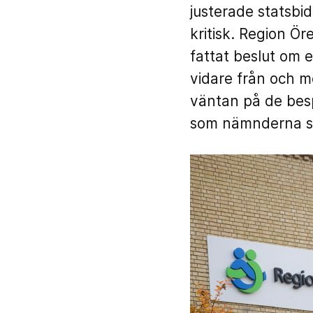
justerade statsbi
kritisk. Region Ör
fattat beslut om 
vidare från och m
väntan på de bes
som nämnderna ska