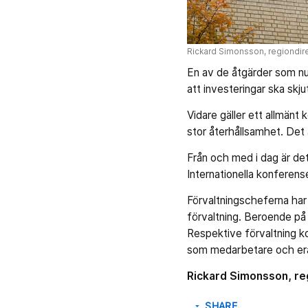
Rickard Simonsson, regiondir
En av de åtgärder som nu 
att investeringar ska skj
Vidare gäller ett allmänt
stor återhållsamhet. Det
Från och med i dag är de
Internationella konferenser
Förvaltningscheferna har
förvaltning. Beroende på 
Respektive förvaltning 
som medarbetare och er
Rickard Simonsson, re
SHARE
arrow_drop_down