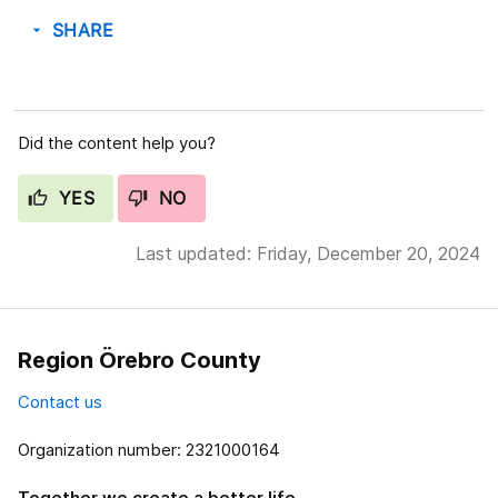
SHARE
arrow_drop_down
Did the content help you?
YES
NO
Last updated: Friday, December 20, 2024
Region Örebro County
Contact us
Organization number: 2321000164
Together we create a better life