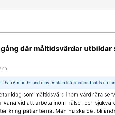
i gång där måltidsvärdar utbildar si
6:00
n
er than 6 months and may contain information that is no lon
tar idag som måltidsvärd inom vårdnära serv
r vana vid att arbeta inom hälso- och sjukvår
er kring patienterna. Men nu ska det bli ändr