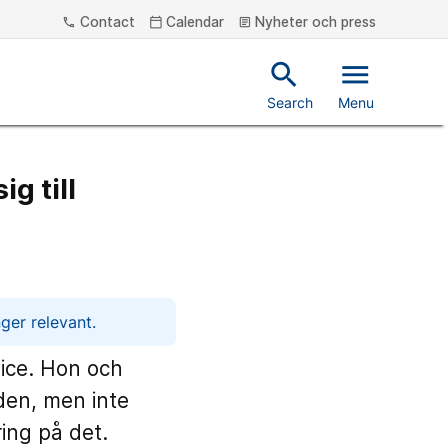
Contact
Calendar
Nyheter och press
phone
calendar_today
article
search
menu
Search
Menu
g till
ger relevant.
ice. Hon och
den, men inte
ing på det.