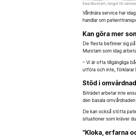
Ewa Murstam, längst till vänster
Vårdnära service har ida
handlar om patienttranspo
Kan göra mer som
De flesta befinner sig på
Murstam som idag arbeta
– Vi är ofta tillgängliga
utföra och inte, förklara
Stöd i omvårdnad
Biträdet arbetar inte ens
den basala omvårdnaden a
De kan också stötta pati
situationer som kräver 
"Kloka, erfarna o