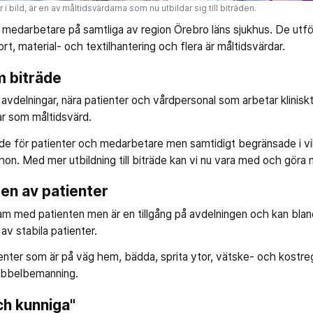
 i bild, är en av måltidsvärdarna som nu utbildar sig till biträden.
g medarbetare på samtliga av region Örebro läns sjukhus. De utf
rt, material- och textilhantering och flera är måltidsvärdar.
 biträde
 avdelningar, nära patienter och vårdpersonal som arbetar klinisk
r som måltidsvärd.
 både för patienter och medarbetare men samtidigt begränsade i vi
r hon. Med mer utbildning till biträde kan vi nu vara med och göra
en av patienter
am med patienten men är en tillgång på avdelningen och kan bland
v stabila patienter.
enter som är på väg hem, bädda, sprita ytor, vätske- och kostreg
dubbelbemanning.
ch kunniga"