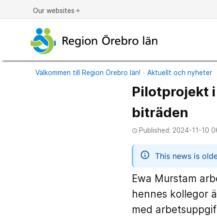
Our websites
add
Välkommen till Region Örebro län!
Aktuellt och nyheter
Pilotprojekt 
biträden
Published: 2024-11-10 0
access_time
informatio
This news is old
Ewa Murstam arbe
hennes kollegor ä
med arbetsuppgift