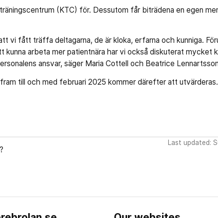
kt träningscentrum (KTC) för. Dessutom får biträdena en egen me
 att vi fått träffa deltagarna, de är kloka, erfarna och kunniga. F
tt kunna arbeta mer patientnära har vi också diskuterat mycket 
rsonalens ansvar, säger Maria Cottell och Beatrice Lennartsson,
 fram till och med februari 2025 kommer därefter att utvärderas.
Last updated: 
?
rebrolan.se
Our websites