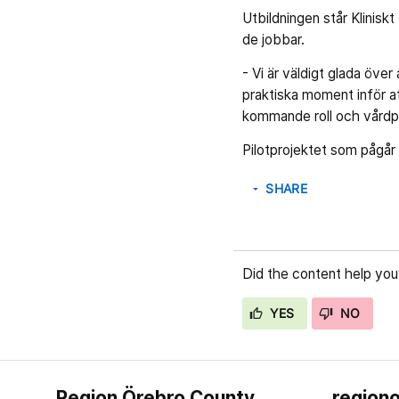
Utbildningen står Klinis
de jobbar.
- Vi är väldigt glada över
praktiska moment inför a
kommande roll och vårdpe
Pilotprojektet som pågår
SHARE
arrow_drop_down
Did the content help you
YES
NO
Region Örebro County
regiono