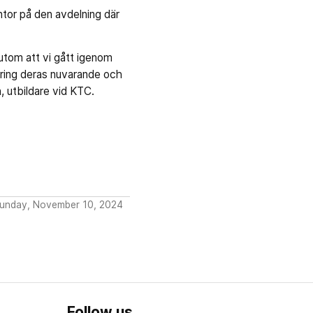
ntor på den avdelning där
örutom att vi gått igenom
kring deras nuvarande och
 utbildare vid KTC.
Sunday, November 10, 2024
Follow us