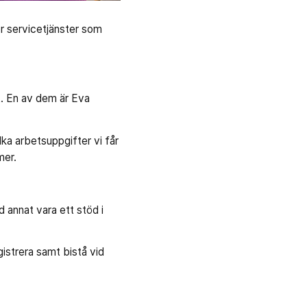
ör servicetjänster som
t. En av dem är Eva
lka arbetsuppgifter vi får
 mer.
 annat vara ett stöd i
istrera samt bistå vid