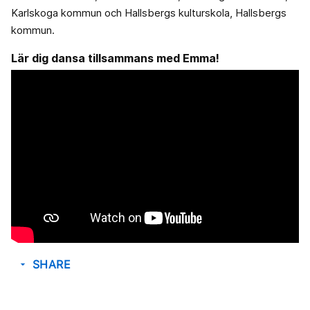
Karlskoga kommun och Hallsbergs kulturskola, Hallsbergs
kommun.
Lär dig dansa tillsammans med Emma!
SHARE
arrow_drop_down