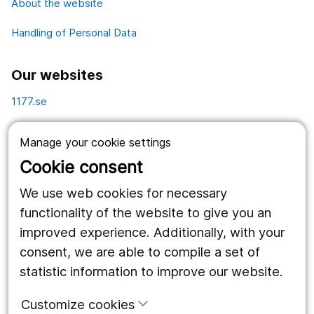
About the website
Handling of Personal Data
Our websites
1177.se
Länstrafiken
Manage your cookie settings
Vårdgivare
Cookie consent
Utveckling
We use web cookies for necessary
functionality of the website to give you an
improved experience. Additionally, with your
Follow us
consent, we are able to compile a set of
Facebook
statistic information to improve our website.
Instagram
portrait
Customize cookies