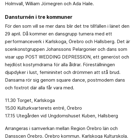
Holmvall, William Jörnegren och Ada Haile.
Dansturnén i tre kommuner
För den som vill se mer dans blir det tre tillfällen i länet den
29 april. Då kommer en dansgrupp turnera med ett
performanceverk i Karlskoga, Örebro och Hallsberg. Det är
scenkonstgruppen Johanssons Pelargonier och dans som
visar upp POST WEDDING DEPRESSION, ett generöst och
hejdlöst kostymdrama för alla åldrar. Föreställningen
djupdyker i lust, femininitet och drömmen att stå brud.
Dansarna rör sig genom square dance, postmodern dans
och foxtrot där alla får vara med.
11.30 Torget, Karlskoga
15.00 Kulturkvarterets entré, Örebro
17.15 Utegården vid Ungdomshuset Kuben, Hallsberg
Arrangeras i samverkan mellan Region Örebro län och
Dansscen Örebro, Örebro kommun, Karlskoga Kulturskola,