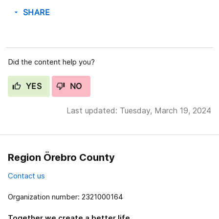
SHARE
arrow_drop_down
Did the content help you?
YES
NO
Last updated: Tuesday, March 19, 2024
Region Örebro County
Contact us
Organization number: 2321000164
Together we create a better life