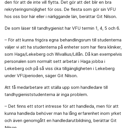
den för att de inte vill flytta. Det gör att det blir en bra
rekryteringsmöjlighet för oss. De flesta som gör sin VFU
hos oss bor här eller i närliggande län, berättar Git Nilson.
De som läser till tandhygienist har VFU termin 1, 4, 5 och 6.
– För att kunna frigöra egna behandlingsrum till studenterna
väljer vi att ha studenterna på enheter som har flera kliniker,
som Haga/Lekeberg och Wivallius/Lillån. Då kan exempelvis
personalen som normalt sett arbetar i Haga jobba i
Lekeberg och på så viss öka tillgängligheten i Lekeberg
under VFUperioden, säger Git Nilson.
Att få medarbetare att ställa upp som handledare till
tandhygieniststudenterna är inga problem.
– Det finns ett stort intresse för att handleda, men för att
kunna handleda behöver man ha lång erfarenhet inom yrket
och även genomgått en handledarutbildning, berättar Git
Nilson.