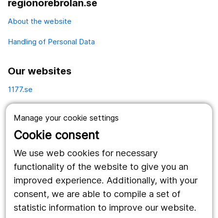
regionorebrolan.se
About the website
Handling of Personal Data
Our websites
1177.se
Länstrafiken
Manage your cookie settings
Vårdgivare
Cookie consent
Utveckling
We use web cookies for necessary
functionality of the website to give you an
improved experience. Additionally, with your
Follow us
consent, we are able to compile a set of
Facebook
statistic information to improve our website.