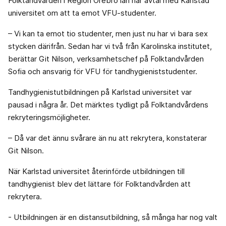
Folktandvården i Region Örebro län har avtal med Karlstad
universitet om att ta emot VFU-studenter.
– Vi kan ta emot tio studenter, men just nu har vi bara sex
stycken därifrån. Sedan har vi två från Karolinska institutet,
berättar Git Nilson, verksamhetschef på Folktandvården
Sofia och ansvarig för VFU för tandhygieniststudenter.
Tandhygienistutbildningen på Karlstad universitet var
pausad i några år. Det märktes tydligt på Folktandvårdens
rekryteringsmöjligheter.
– Då var det ännu svårare än nu att rekrytera, konstaterar
Git Nilson.
När Karlstad universitet återinförde utbildningen till
tandhygienist blev det lättare för Folktandvården att
rekrytera.
- Utbildningen är en distansutbildning, så många har nog valt