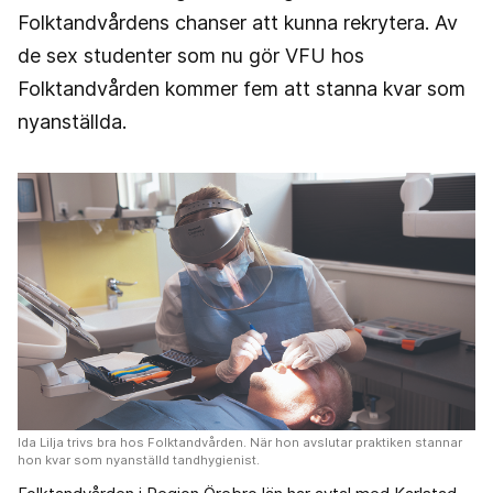
Folktandvårdens chanser att kunna rekrytera. Av
de sex studenter som nu gör VFU hos
Folktandvården kommer fem att stanna kvar som
nyanställda.
Ida Lilja trivs bra hos Folktandvården. När hon avslutar praktiken stannar
hon kvar som nyanställd tandhygienist.