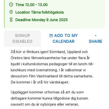
access_time
Time 12.00 - 13.00
place
Location Tärna folkhögskola
hourglass_empty
Deadline Monday 9 June 2025
SIGNUP
ADD TO MY
date_range
arrow_drop_down
DISABLED
CALENDAR
SHARE
Då kör vi filmkurs igen! Sörmland, Uppland och
Örebro läns filmverksamheter har under flera år
bjudit i kulturskolornas pedagoger till en lunch-till-
lunchkurs med övernattning. I år välkomnar vi
dessutom Film Västmanland till detta samarbete.
De kommer i år stå för värdskapet.
Upplägget kommer utformas så att du som
deltagare kommer kunna tillgodose dig kursen
oavsett om du är nybörjare eller veteran.