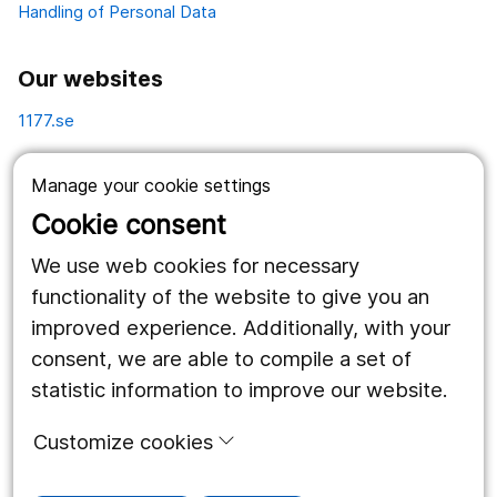
Handling of Personal Data
Our websites
1177.se
Länstrafiken
Manage your cookie settings
Vårdgivare
Cookie consent
Utveckling
We use web cookies for necessary
functionality of the website to give you an
improved experience. Additionally, with your
Follow us
consent, we are able to compile a set of
Facebook
statistic information to improve our website.
Instagram
portrait
Customize cookies
LinkedIn
work_outline