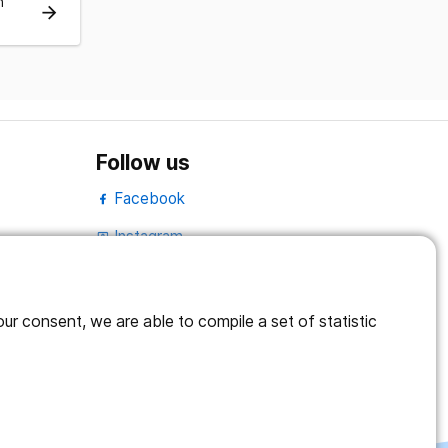
h
arrow_forward
Follow us
Facebook
Instagram
portrait
LinkedIn
work_outline
r consent, we are able to compile a set of statistic