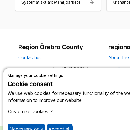
arrow_forward
Systematiskt arbetsmiljöarbete
Krishante
Region Örebro County
regiono
Contact us
About the
Organization number: 2321000164
Handling o
Manage your cookie settings
Together we create a better life
Cookie consent
We use web cookies for necessary functionality of the webs
information to improve our website.
Customize cookies
Necessary only
Accept all