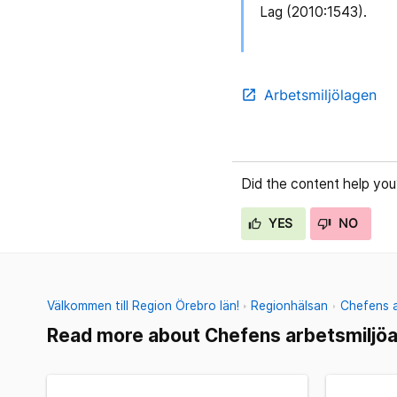
Lag (2010:1543).
Arbetsmiljölagen
open_in_new
Did the content help you
YES
NO
Välkommen till Region Örebro län!
Regionhälsan
Chefens a
Read more about Chefens arbetsmiljö