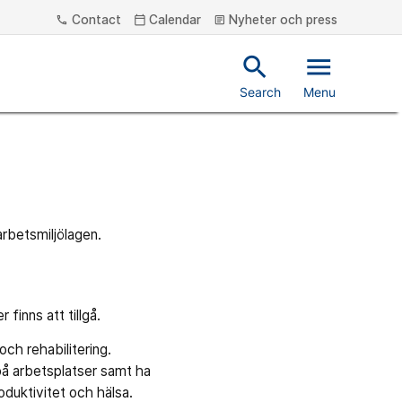
Contact
Calendar
Nyheter och press
phone
calendar_today
article
search
menu
Search
Menu
 arbetsmiljölagen.
finns att tillgå.
h rehabilitering.
på arbetsplatser samt ha
oduktivitet och hälsa.