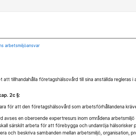
s arbetsmiljöansvar
att tillhandahålla företagshälsovård till sina anställda regleras i
ap. 2c §:
ara för att den företagshälsovård som arbetsförhållandena kräver 
 avses en oberoende expertresurs inom områdena arbetsmiljö oc
all särskilt arbeta för att förebygga och undanröja hälsorisker 
era och beskriva sambanden mellan arbetsmiljö, organisation, pr