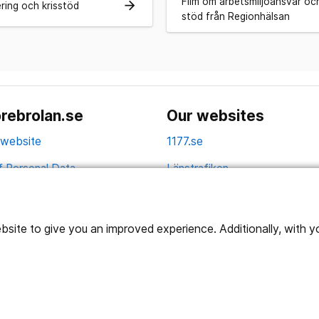
Film om arbetsmiljöansvar oc
arrow_forward
ring och krisstöd
stöd från Regionhälsan
rebrolan.se
Our websites
 website
1177.se
f Personal Data
Länstrafiken
Vårdgivare
Utveckling
ite to give you an improved experience. Additionally, with you