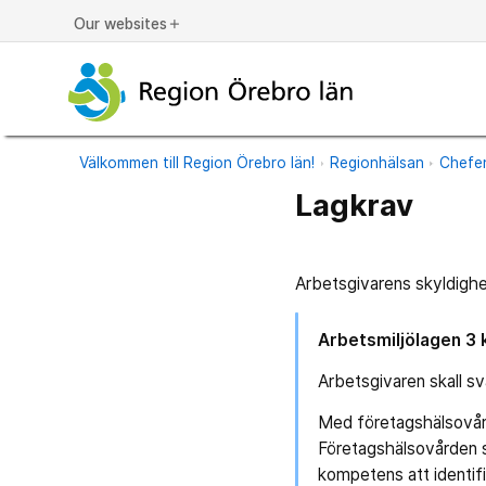
Our websites
add
Välkommen till Region Örebro län!
Regionhälsan
Chefen
Lagkrav
Arbetsgivarens skyldighet 
Arbetsmiljölagen 3 k
Arbetsgivaren skall sv
Med företagshälsovård
Företagshälsovården sk
kompetens att identifi