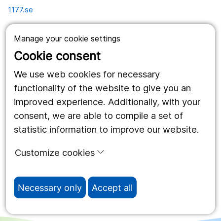
1177.se
Länstrafiken
Manage your cookie settings
Vårdgivare
Cookie consent
Utveckling
We use web cookies for necessary
functionality of the website to give you an
improved experience. Additionally, with your
Follow us
consent, we are able to compile a set of
Facebook
statistic information to improve our website.
Instagram
portrait
Customize cookies
LinkedIn
work_outline
Necessary only
Accept all