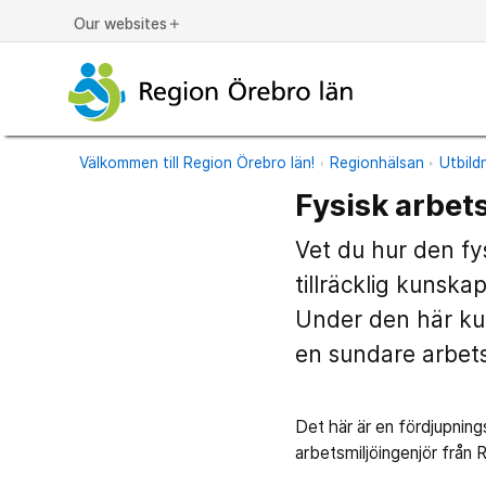
Our websites
add
Välkommen till Region Örebro län!
Regionhälsan
Utbild
Fysisk arbet
Vet du hur den fy
tillräcklig kunska
Under den här kur
en sundare arbets
Det här är en fördjupnin
arbetsmiljöingenjör från