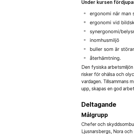
Under kursen fördjupa
ergonomi när man sk
ergonomi vid bilds
synergonomi/belys
inomhusmiljö
buller som är störa
återhämtning.
Den fysiska arbetsmiljön
risker för ohälsa och oly
vardagen. Tillsammans med
upp, skapas en god arbets
Deltagande
Målgrupp
Chefer och skyddsombud 
Ljusnarsbergs, Nora oc