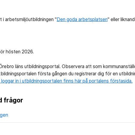
t i arbetsmiljöutbildningen "
Den goda arbetsplatsen
" eller likna
för hösten 2026.
 Örebro läns utbildningsportal. Observera att som kommunanstä
tbildningsportalen första gången du registrerar dig för en utbildn
oggar in i utbildningsportalen finns här på portalens förstasida.
d frågor
ngen