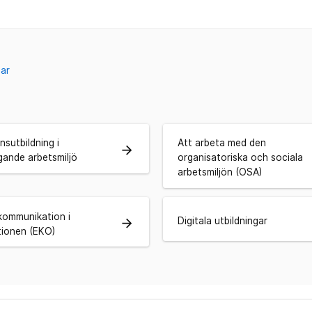
gar
nsutbildning i
Att arbeta med den
arrow_forward
gande arbetsmiljö
organisatoriska och sociala
arbetsmiljön (OSA)
 kommunikation i
Digitala utbildningar
arrow_forward
tionen (EKO)