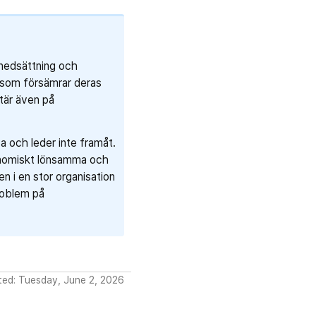
snedsättning och
r som försämrar deras
tär även på
a och leder inte framåt.
konomiskt lönsamma och
n i en stor organisation
roblem på
ted: Tuesday, June 2, 2026