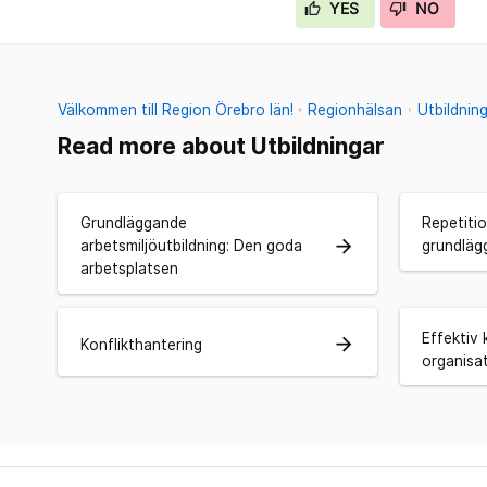
YES
NO
Välkommen till Region Örebro län!
Regionhälsan
Utbildnin
Read more about Utbildningar
Grundläggande
Repetitio
arrow_forward
arbetsmiljöutbildning: Den goda
grundläg
arbetsplatsen
Effektiv
arrow_forward
Konflikthantering
organisa