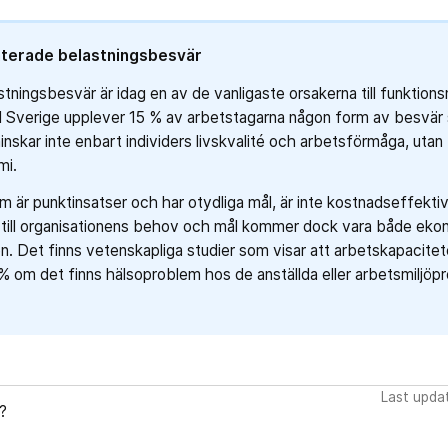
aterade belastningsbesvär
tningsbesvär är idag en av de vanligaste orsakerna till funktion
. I Sverige upplever 15 % av arbetstagarna någon form av besvä
skar inte enbart individers livskvalité och arbetsförmåga, utan 
mi.
m är punktinsatser och har otydliga mål, är inte kostnadseffektiv
ig till organisationens behov och mål kommer dock vara både e
n. Det finns vetenskapliga studier som visar att arbetskapacitete
 om det finns hälsoproblem hos de anställda eller arbetsmiljöp
Last upda
?