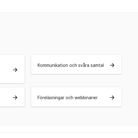
arrow_forward
Kommunikation och svåra samtal
arrow_forward
arrow_forward
arrow_forward
Föreläsningar och webbinarier