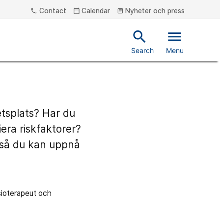
Contact
Calendar
Nyheter och press
phone
calendar_today
article
search
menu
Search
Menu
etsplats? Har du
era riskfaktorer?
ö så du kan uppnå
sioterapeut och