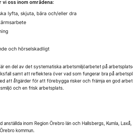
r vi oss inom områdena:
a lyfta, skjuta, bära och/eller dra
kärmsarbete
ning
nde och hörselskadligt
 är en del av det systematiska arbetsmiljöarbetet på arbetspla
cksfall samt att reflektera över vad som fungerar bra på arbetspl
 att åtgärder för att förebygga risker och främja en god arbets
miljö och en frisk arbetsplats.
anställda inom Region Örebro län och Hallsbergs, Kumla, Laxå,
h Örebro kommun.