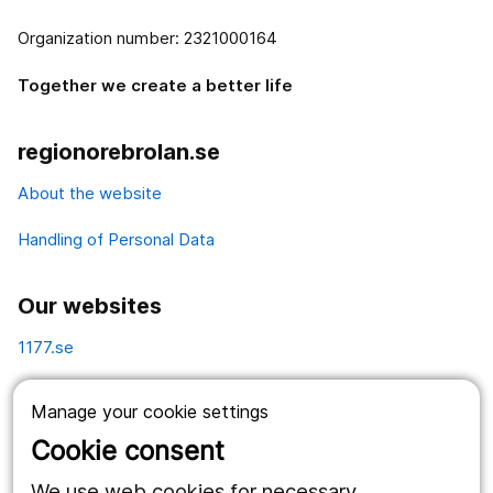
Organization number: 2321000164
Together we create a better life
regionorebrolan.se
About the website
Handling of Personal Data
Our websites
1177.se
Länstrafiken
Manage your cookie settings
Vårdgivare
Cookie consent
Utveckling
We use web cookies for necessary