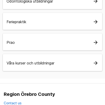
arrow_forward
Odontologiska utbildningar
arrow_forward
Feriepraktik
arrow_forward
Prao
arrow_forward
Våra kurser och utbildningar
Region Örebro County
Contact us