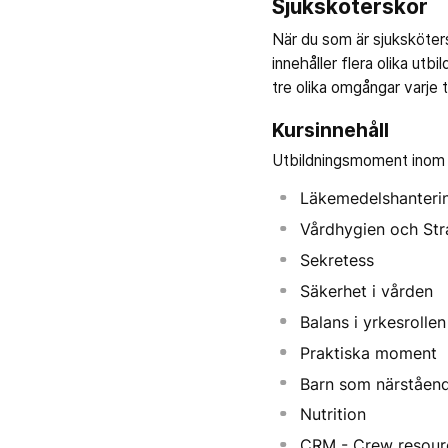
Sjuksköterskor
När du som är sjukskötersk
innehåller flera olika ut
tre olika omgångar varje 
Kursinnehåll
Utbildningsmoment inom 
Läkemedelshanteri
Vårdhygien och St
Sekretess
Säkerhet i vården
Balans i yrkesrollen
Praktiska moment
Barn som närståend
Nutrition
CRM - Crew resou