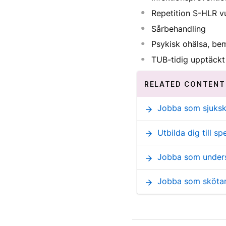
Repetition S-HLR v
Sårbehandling
Psykisk ohälsa, be
TUB-tidig upptäckt
RELATED CONTENT
Jobba som sjuksk
arrow_forward
Utbilda dig till sp
arrow_forward
Jobba som under
arrow_forward
Jobba som sköta
arrow_forward