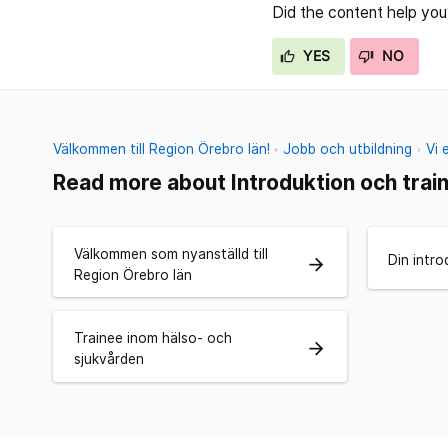
Did the content help you
YES
NO
Välkommen till Region Örebro län!
Jobb och utbildning
Vi 
Read more about Introduktion och trai
Välkommen som nyanställd till
Din intr
arrow_forward
Region Örebro län
Trainee inom hälso- och
arrow_forward
sjukvården