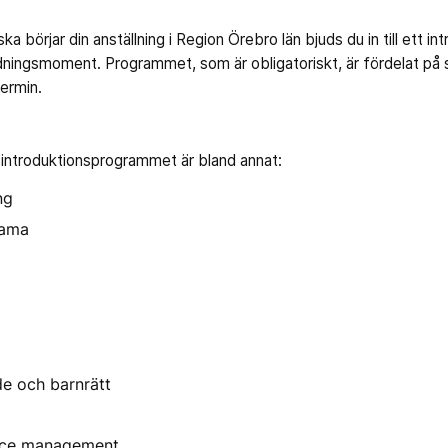
a börjar din anställning i Region Örebro län bjuds du in till ett 
bildningsmoment. Programmet, som är obligatoriskt, är fördelat på
termin.
introduktionsprogrammet är bland annat:
ng
rama
e och barnrätt
rce management