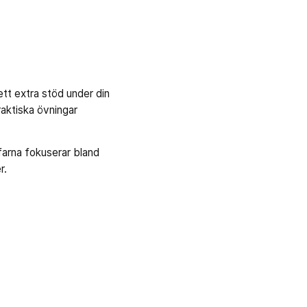
t extra stöd under din
raktiska övningar
farna fokuserar bland
r.