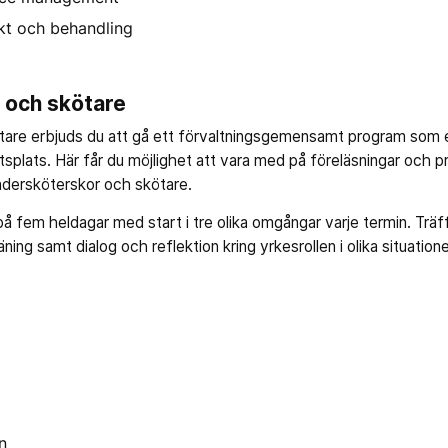
kt och behandling
 och skötare
re erbjuds du att gå ett förvaltningsgemensamt program som et
etsplats. Här får du möjlighet att vara med på föreläsningar och p
ndersköterskor och skötare.
på fem heldagar med start i tre olika omgångar varje termin. Träf
äning samt dialog och reflektion kring yrkesrollen i olika situatione
n