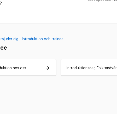
?
erbjuder dig
Introduktion och trainee
nee
arrow_forward
oduktion hos oss
Introduktionsdag Folktandvå