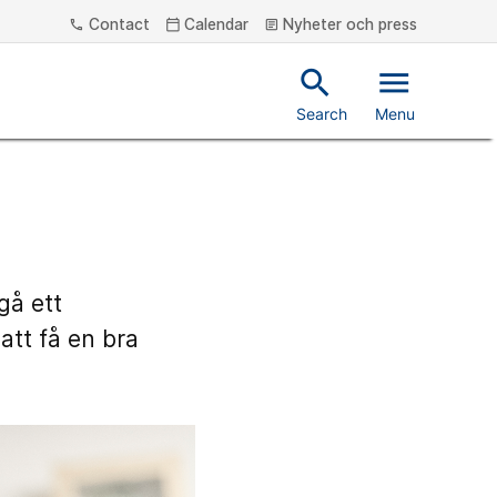
Contact
Calendar
Nyheter och press
phone
calendar_today
article
search
menu
Search
Menu
gå ett
att få en bra