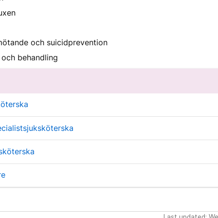
uxen
mötande och suicidprevention
 och behandling
öterska
ecialistsjuksköterska
sköterska
re
Last updated: W