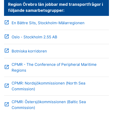
Region Örebro län jobbar med transportfrågor i
följande samarbetsgrupper:
open_in_new
En Bättre Sits, Stockholm-Mälarregionen
open_in_new
Oslo - Stockholm 2.55 AB
open_in_new
Botniska korridoren
CPMR - The Conference of Peripheral Maritime
open_in_new
Regions
CPMR: Nordsjökommissionen (North Sea
open_in_new
Commission)
CPMR: Östersjökommissionen (Baltic Sea
open_in_new
Commission)