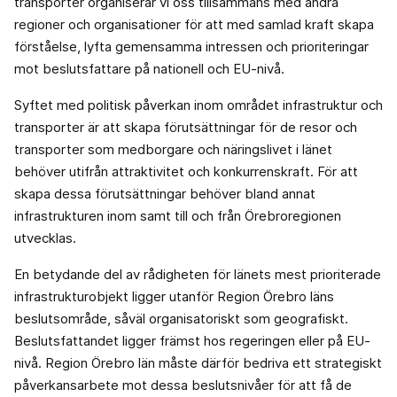
transporter organiserar vi oss tillsammans med andra
regioner och organisationer för att med samlad kraft skapa
förståelse, lyfta gemensamma intressen och prioriteringar
mot beslutsfattare på nationell och EU-nivå.
Syftet med politisk påverkan inom området infrastruktur och
transporter är att skapa förutsättningar för de resor och
trans­porter som medborgare och näringslivet i länet
behöver utifrån attraktivitet och konkurrenskraft. För att
skapa dessa förutsättningar behöver bland annat
infrastrukturen inom samt till och från Örebroregionen
utvecklas.
En betydande del av rådigheten för länets mest prioriterade
infrastruk­turobjekt ligger utanför Region Örebro läns
besluts­område, såväl organisatoriskt som geografiskt.
Beslutsfat­tandet ligger främst hos regeringen eller på EU-
nivå. Region Örebro län måste därför bedriva ett strategiskt
påverkans­arbete mot dessa beslutsnivåer för att få de