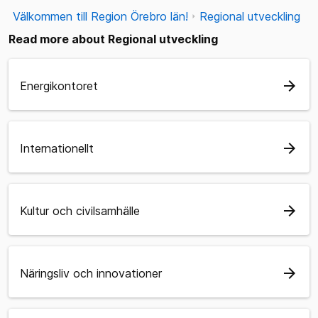
Välkommen till Region Örebro län!
Regional utveckling
Read more about Regional utveckling
arrow_forward
Energikontoret
arrow_forward
Internationellt
arrow_forward
Kultur och civilsamhälle
arrow_forward
Näringsliv och innovationer