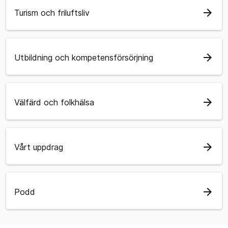
arrow_forward
Turism och friluftsliv
arrow_forward
Utbildning och kompetensförsörjning
arrow_forward
Välfärd och folkhälsa
arrow_forward
Vårt uppdrag
arrow_forward
Podd