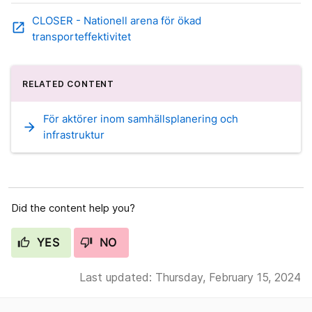
CLOSER - Nationell arena för ökad
open_in_new
transporteffektivitet
RELATED CONTENT
För aktörer inom samhällsplanering och
arrow_forward
infrastruktur
Did the content help you?
YES
NO
Last updated: Thursday, February 15, 2024