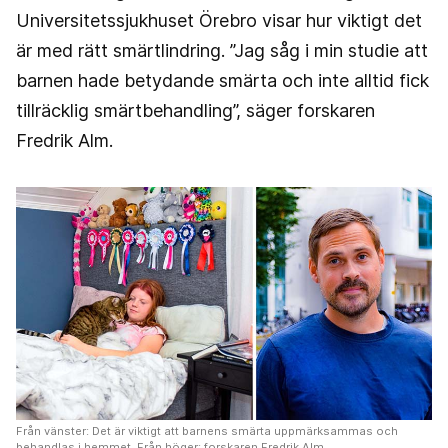
Universitetssjukhuset Örebro visar hur viktigt det
är med rätt smärtlindring. ”Jag såg i min studie att
barnen hade betydande smärta och inte alltid fick
tillräcklig smärtbehandling”, säger forskaren
Fredrik Alm.
Från vänster: Det är viktigt att barnens smärta uppmärksammas och
behandlas i hemmet. Från höger: forskaren Fredrik Alm.