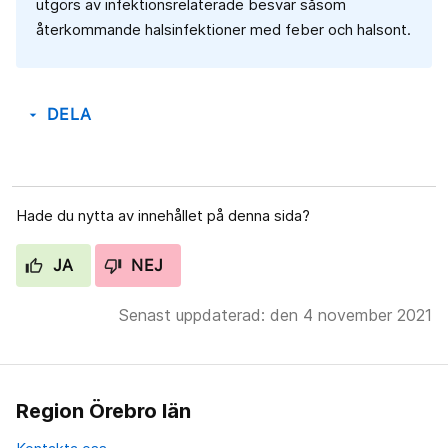
utgörs av infektionsrelaterade besvär såsom
återkommande halsinfektioner med feber och halsont.
DELA
arrow_drop_down
Hade du nytta av innehållet på denna sida?
JA
NEJ
Senast uppdaterad: den 4 november 2021
Region Örebro län