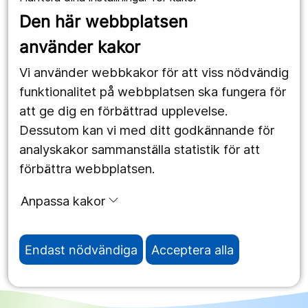
1177.se
Den här webbplatsen
Länstrafiken
använder kakor
Vårdgivare
Vi använder webbkakor för att viss nödvändig
Utveckling
funktionalitet på webbplatsen ska fungera för
att ge dig en förbättrad upplevelse.
Dessutom kan vi med ditt godkännande för
Följ oss
analyskakor sammanställa statistik för att
Facebook
förbättra webbplatsen.
Instagram
portrait
Anpassa kakor
LinkedIn
work_outline
Endast nödvändiga
Acceptera alla