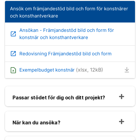
Ansök om främjandestöd bild och form för konstnärer
och konsthantverkare
Ansökan - Främjandestöd bild och form för
open_in_new
konstnär och konsthantverkare
open_in_new
Redovisning Främjandestöd bild och form
(xlsx, 12kB)
Exempelbudget konstnär
Passar stödet för dig och ditt projekt?
När kan du ansöka?