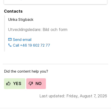
Contacts
Ulrika Stigbäck
Utvecklingsledare: Bild och form
Send email
email
Call +46 19 602 72 77
phone
Did the content help you?
YES
NO
Last updated: Friday, August 7, 2026