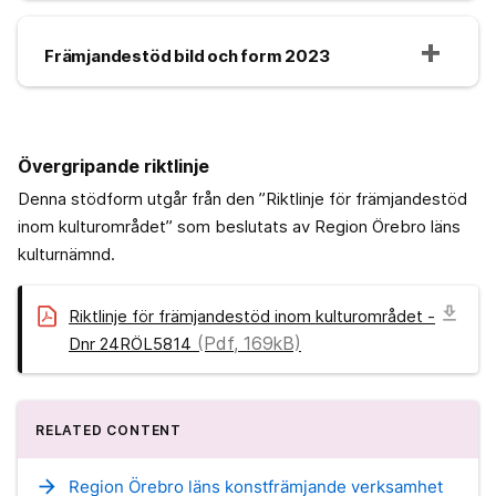
Främjandestöd bild och form 2023
Övergripande riktlinje
Denna stödform utgår från den ”Riktlinje för främjandestöd
inom kulturområdet” som beslutats av Region Örebro läns
kulturnämnd.
download
Riktlinje för främjandestöd inom kulturområdet -
(Pdf, 169kB)
Dnr 24RÖL5814
RELATED CONTENT
arrow_forward
Region Örebro läns konstfrämjande verksamhet