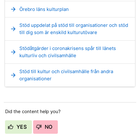
arrow_forward
Örebro läns kulturplan
Stöd uppdelat på stöd till organisationer och stöd
arrow_forward
till dig som är enskild kulturutövare
Stödåtgärder i coronakrisens spår till länets
arrow_forward
kulturliv och civilsamhälle
Stöd till kultur och civilsamhälle från andra
arrow_forward
organisationer
Did the content help you?
YES
NO