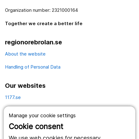
Organization number: 2321000164
Together we create a better life
regionorebrolan.se
About the website
Handling of Personal Data
Our websites
1177.se
Länstrafiken
Manage your cookie settings
Vårdgivare
Cookie consent
Utveckling
We use web cookies for necessary