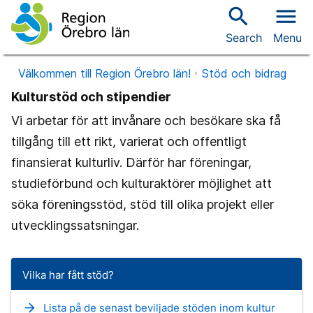
search
menu
Search
Menu
Välkommen till Region Örebro län!
Stöd och bidrag
Kulturstöd och stipendier
Vi arbetar för att invånare och besökare ska få
tillgång till ett rikt, varierat och offentligt
finansierat kulturliv. Därför har föreningar,
studieförbund och kulturaktörer möjlighet att
söka föreningsstöd, stöd till olika projekt eller
utvecklingssatsningar.
Vilka har fått stöd?
arrow_forward
Lista på de senast beviljade stöden inom kultur