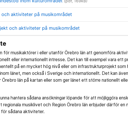
mjandestöd inom kulturområdet
(pdf, 169kB)
 och aktiviteter på musikområdet
jekt och aktiviteter på musikområdet
te
 för musikaktörer i eller utanför Örebro län att genomföra aktivite
nellt eller internationellt intresse. Det kan till exempel vara ett 
entellt på en mycket hög nivå eller om infrastrukturprojekt som h
inom länet, men också i Sverige och internationellt. Det kan även
ebro län på kartan eller som ger länet ett större nationellt eller
 kunna hantera sådana ansökningar löpande för att möjliggöra enski
t regionala musiklivet och Region Örebro län erbjuder därför en m
ör sådana aktiviteter.