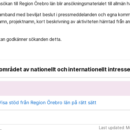
ökan till Region Örebro län blir ansökningsmaterialet till allmän h
 samband med beviljat beslut i pressmeddelanden och egna kom
amn, projektnamn, kort beskrivning av aktiviteten hämtad från a
kan godkänner sökanden detta.
området av nationellt och internationellt intress
isa stöd från Region Örebro län på rätt sätt
Last updated: 