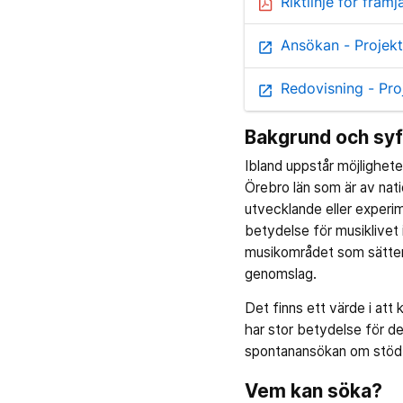
Riktlinje för frä
Ansökan - Projekt
open_in_new
Redovisning - Pro
open_in_new
Bakgrund och syf
Ibland uppstår möjligheten
Örebro län som är av natio
utvecklande eller experim
betydelse för musiklivet 
musikområdet som sätter Ör
genomslag.
Det finns ett värde i att
har stor betydelse för de
spontanansökan om stöd f
Vem kan söka?