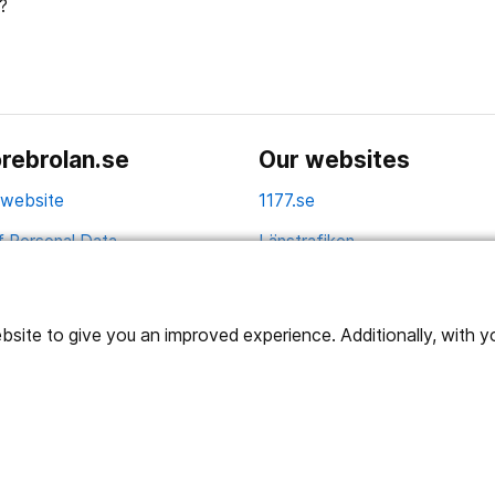
?
rebrolan.se
Our websites
 website
1177.se
f Personal Data
Länstrafiken
Vårdgivare
Utveckling
ite to give you an improved experience. Additionally, with you