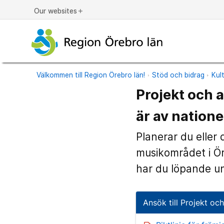
Our websites
add
Välkommen till Region Örebro län!
Stöd och bidrag
Kul
Projekt och 
är av nationel
Planerar du eller 
musikområdet i Öre
har du löpande un
Ansök till Projekt oc