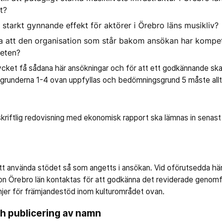
lt?
n starkt gynnande effekt för aktörer i Örebro läns musikliv?
a att den organisation som står bakom ansökan har kompet
teten?
mycket få sådana här ansökningar och för att ett godkännande ska
runderna 1-4 ovan uppfyllas och bedömningsgrund 5 måste allti
skriftlig redovisning med ekonomisk rapport ska lämnas in senast
tt använda stödet så som angetts i ansökan. Vid oförutsedda h
n Örebro län kontaktas för att godkänna det reviderade genomf
ktlinjer för främjandestöd inom kulturområdet ovan.
h publicering av namn