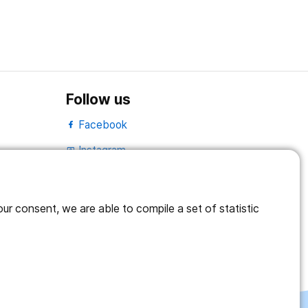
Follow us
Facebook
Instagram
portrait
LinkedIn
work_outline
r consent, we are able to compile a set of statistic