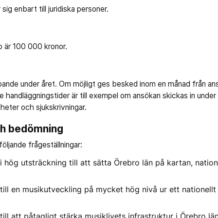
sig enbart till juridiska personer.
 är 100 000 kronor.
öpande under året. Om möjligt ges besked inom en månad från a
e handläggningstider är till exempel om ansökan skickas in under
gheter och sjukskrivningar.
ch bedömning
öljande frågeställningar:
i hög utsträckning till att sätta Örebro län på kartan, natione
 till en musikutveckling på mycket hög nivå ur ett nationellt e
till att påtagligt stärka musiklivets infrastruktur i Örebro lä