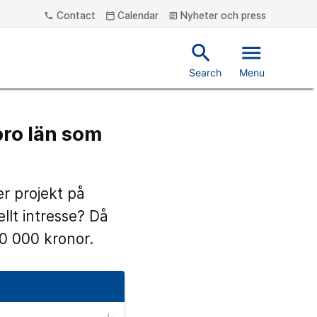
Contact
Calendar
Nyheter och press
phone
calendar_today
article
search
menu
Search
Menu
bro län som
er projekt på
llt intresse? Då
00 000 kronor.