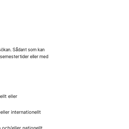
nsökan. Sådant som kan
 semestertider eller med
llt eller
ller internationellt
n och/eller nationellt