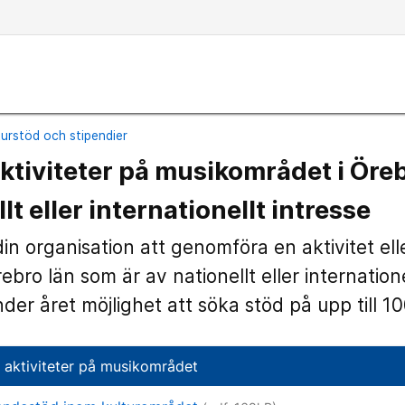
turstöd och stipendier
aktiviteter på musikområdet i Öre
lt eller internationellt intresse
din organisation att genomföra en aktivitet ell
bro län som är av nationellt eller internatione
der året möjlighet att söka stöd på upp till 1
h aktiviteter på musikområdet