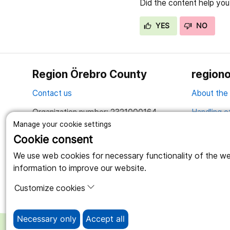
Did the content help you
YES
NO
Region Örebro County
regiono
Contact us
About the
Organization number: 2321000164
Handling o
Manage your cookie settings
Together we create a better life
Cookie consent
We use web cookies for necessary functionality of the webs
information to improve our website.
Customize cookies
Necessary only
Accept all