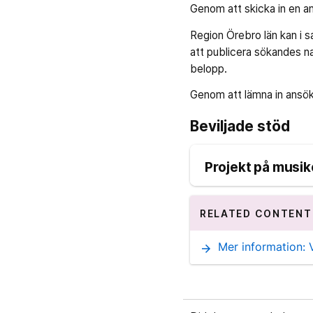
Genom att skicka in en ans
Region Örebro län kan i
att publicera sökandes n
belopp.
Genom att lämna in ansö
Beviljade stöd
Projekt på musik
RELATED CONTENT
Mer information: V
arrow_forward