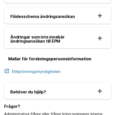
Flödesschema ändringsansökan
Ändringar som inte innebär
ändringsansökan till EPM
Mallar för forskningspersonsinformation
open_in_new
Etikprövningsmyndigheten
Behöver du hjälp?
Frågor?
Administrativa frågor eller frågor kring regionens interna