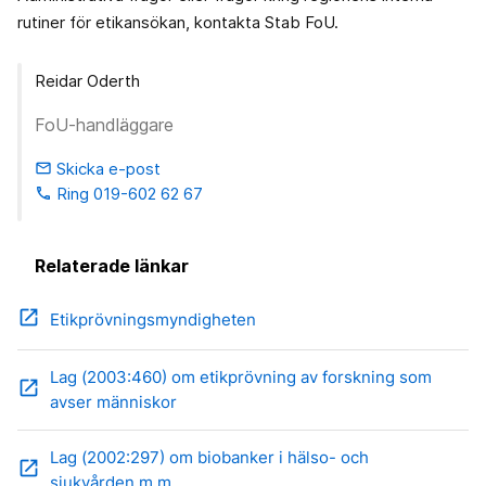
rutiner för etikansökan, kontakta Stab FoU.
Reidar Oderth
FoU-handläggare
Skicka e-post
email
Ring 019-602 62 67
phone
Relaterade länkar
open_in_new
Etikprövningsmyndigheten
Lag (2003:460) om etikprövning av forskning som
open_in_new
avser människor
Lag (2002:297) om biobanker i hälso- och
open_in_new
sjukvården m.m.