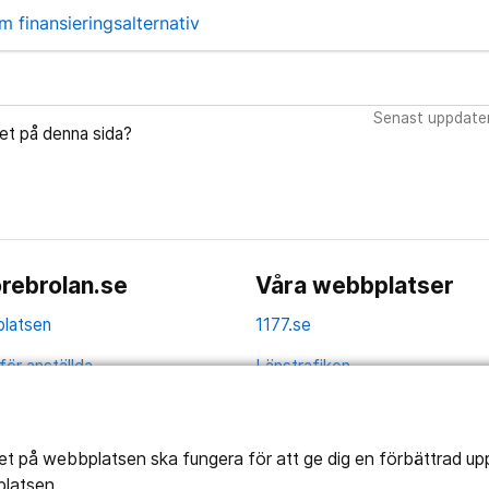
m finansieringsalternativ
Senast uppdate
let på denna sida?
rebrolan.se
Våra webbplatser
latsen
1177.se
för anställda
Länstrafiken
av personuppgifter
Vårdgivare
la
Utveckling
tet på webbplatsen ska fungera för att ge dig en förbättrad u
platsen.