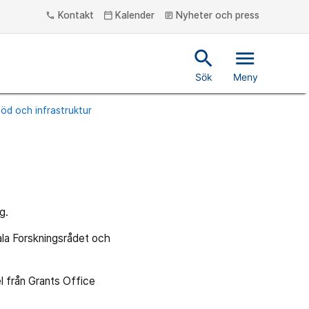
Kontakt
Kalender
Nyheter och press
phone
calendar_today
article
search
menu
Sök
Meny
stöd och infrastruktur
g.
ala Forskningsrådet och
l från Grants Office