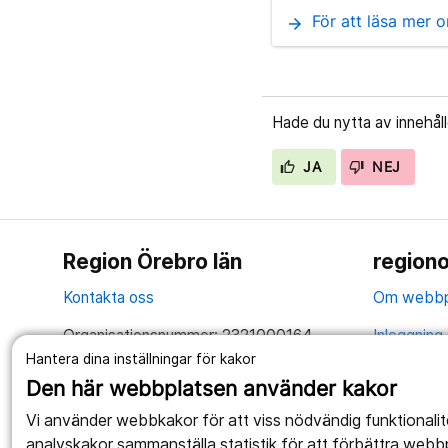
För att läsa mer o
arrow_forward
Hade du nytta av innehål
JA
NEJ
Region Örebro län
regiono
Kontakta oss
Om webbp
Organisationsnummer: 2321000164
Inloggning 
Hantera dina inställningar för kakor
Tillsammans skapar vi ett bättre liv
Hantering 
Den här webbplatsen använder kakor
Anslagstav
Vi använder webbkakor för att viss nödvändig funktionali
analyskakor sammanställa statistik för att förbättra webb