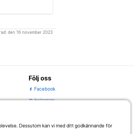
rad: den 16 november 2023
Följ oss
Facebook
Instagram
portrait
LinkedIn
work_outline
pplevelse. Dessutom kan vi med ditt godkännande för