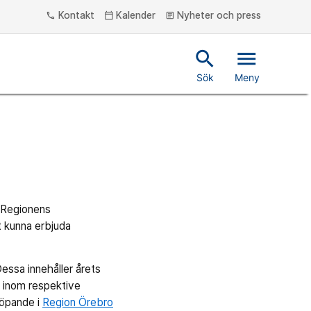
Kontakt
Kalender
Nyheter och press
phone
calendar_today
article
search
menu
Sök
Meny
. Regionens
t kunna erbjuda
ssa innehåller årets
r inom respektive
löpande i
Region Örebro