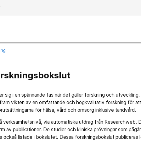
dd
ing
orskningsbokslut
r sig i en spännande fas när det gäller forskning och utveckling
 fram vikten av en omfattande och högkvalitativ forskning för at
utsättningarna för hälsa, vård och omsorg inklusive tandvård.
å verksamhetsnivå, via automatiska utdrag från Researchweb. De
rm av publikationer. De studier och kliniska prövningar som pågå
också listade i bokslutet. Dessa forskningsbokslut publiceras 