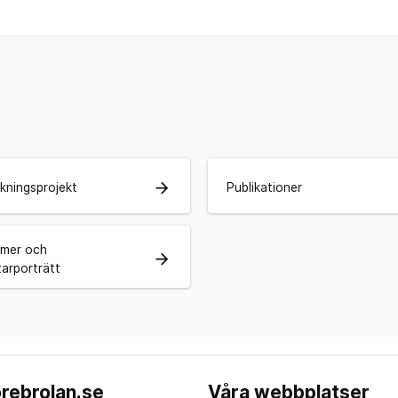
arrow_forward
skningsprojekt
Publikationer
ilmer och
arrow_forward
arporträtt
rebrolan.se
Våra webbplatser