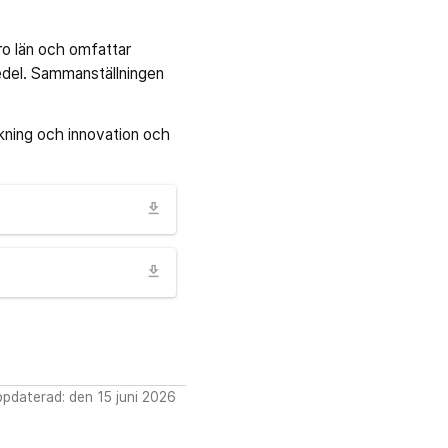
ro län och omfattar
edel. Sammanställningen
rskning och innovation och
download
download
pdaterad: den 15 juni 2026