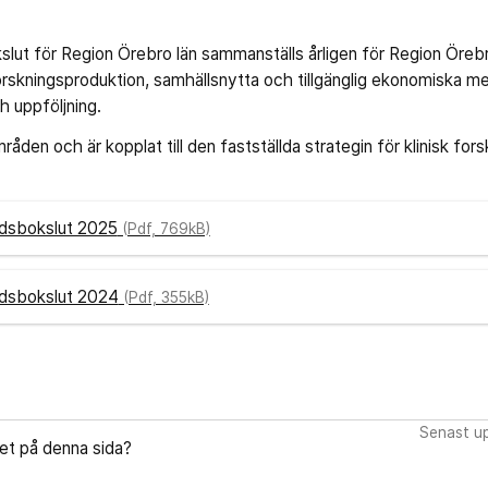
slut för Region Örebro län sammanställs årligen för Region Öreb
skningsproduktion, samhällsnytta och tillgänglig ekonomiska m
h uppföljning.
råden och är kopplat till den fastställda strategin för klinisk fo
rdsbokslut 2025
(Pdf, 769kB)
rdsbokslut 2024
(Pdf, 355kB)
Senast up
let på denna sida?