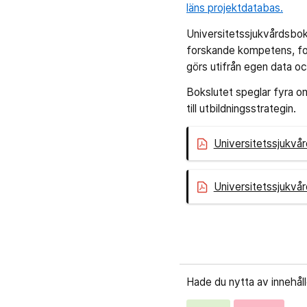
läns projektdatabas.
Universitetssjukvårdsbok
forskande kompetens, for
görs utifrån egen data oc
Bokslutet speglar fyra om
till utbildningsstrategin.
Universitetssjukvå
Universitetssjukvå
Hade du nytta av innehål