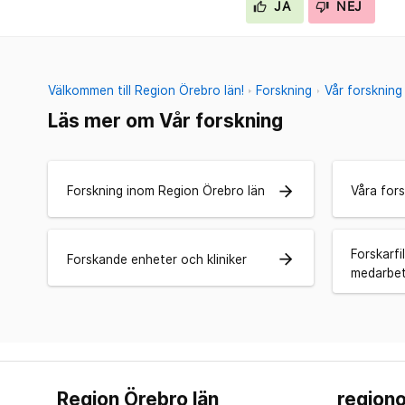
JA
NEJ
Välkommen till Region Örebro län!
Forskning
Vår forskning
Läs mer om Vår forskning
arrow_forward
Forskning inom Region Örebro län
Våra for
Forskarf
arrow_forward
Forskande enheter och kliniker
medarbet
Region Örebro län
regiono