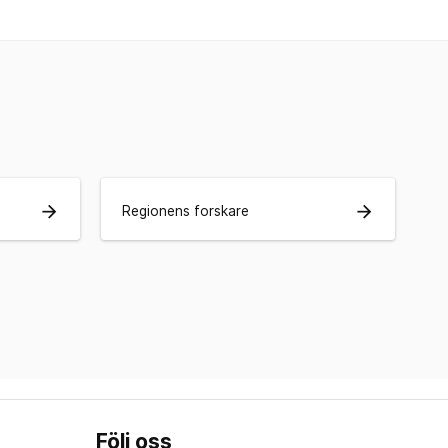
arrow_forward
arrow_forward
Regionens forskare
Följ oss