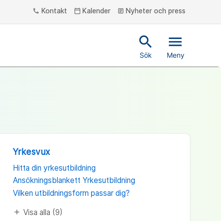
Kontakt
Kalender
Nyheter och press
phone
calendar_today
article
search
menu
Sök
Meny
Yrkesvux
Hitta din yrkesutbildning
Ansökningsblankett Yrkesutbildning
Vilken utbildningsform passar dig?
Visa alla (9)
add