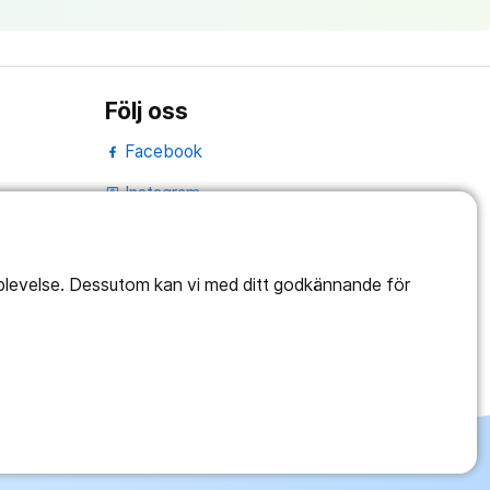
Följ oss
Facebook
Instagram
portrait
LinkedIn
work_outline
pplevelse. Dessutom kan vi med ditt godkännande för