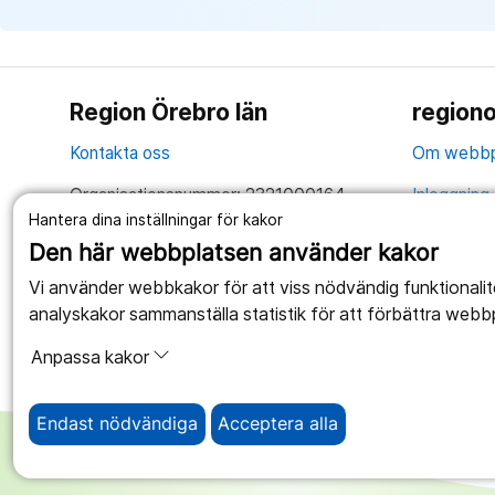
Region Örebro län
regiono
Kontakta oss
Om webbp
Organisationsnummer: 2321000164
Inloggning 
Hantera dina inställningar för kakor
Tillsammans skapar vi ett bättre liv
Hantering 
Den här webbplatsen använder kakor
Anslagstav
Vi använder webbkakor för att viss nödvändig funktionali
analyskakor sammanställa statistik för att förbättra webb
Tillgängli
Anpassa kakor
Endast nödvändiga
Acceptera alla