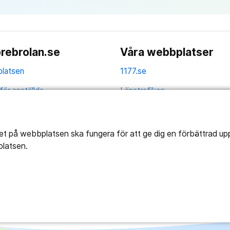
rebrolan.se
Våra webbplatser
latsen
1177.se
för anställda
Länstrafiken
av personuppgifter
Vårdgivare
la
Utveckling
tet på webbplatsen ska fungera för att ge dig en förbättrad u
platsen.
ghetsredogörelse