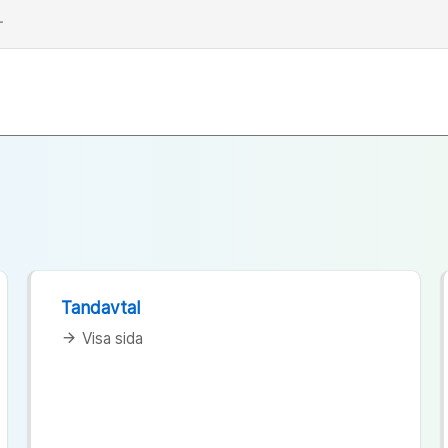
dd
Tandavtal
Visa sida
arrow_forward