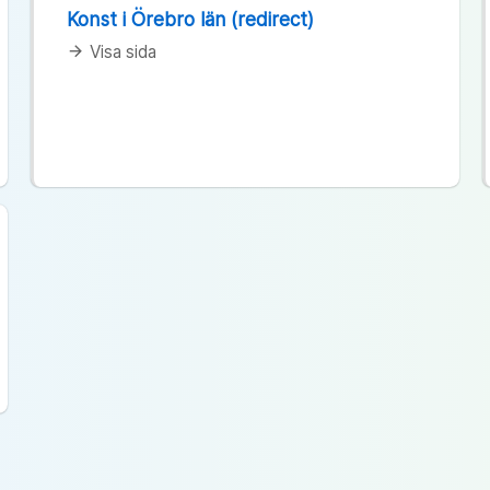
Konst i Örebro län (redirect)
Visa sida
arrow_forward