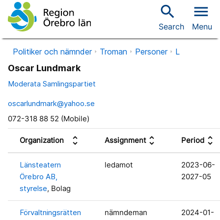
search
menu
Search
Menu
Politiker och nämnder
Troman
Personer
L
Oscar Lundmark
Moderata Samlingspartiet
oscarlundmark@yahoo.se
072-318 88 52 (Mobile)
unfold_more
unfold_more
unfold_more
Organization
Assignment
Period
Länsteatern
ledamot
2023-06-
Örebro AB,
2027-05
styrelse
, Bolag
Förvaltningsrätten
nämndeman
2024-01-