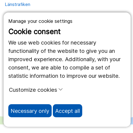
Länstrafiken
Vårdgivare
Manage your cookie settings
Utveckling
Cookie consent
We use web cookies for necessary
Follow us
functionality of the website to give you an
improved experience. Additionally, with your
Facebook
consent, we are able to compile a set of
Instagram
portrait
statistic information to improve our website.
LinkedIn
work_outline
Customize cookies
Necessary only
Accept all