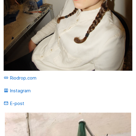
Riodrop.com
link
Instagram
portrait
E-post
mail