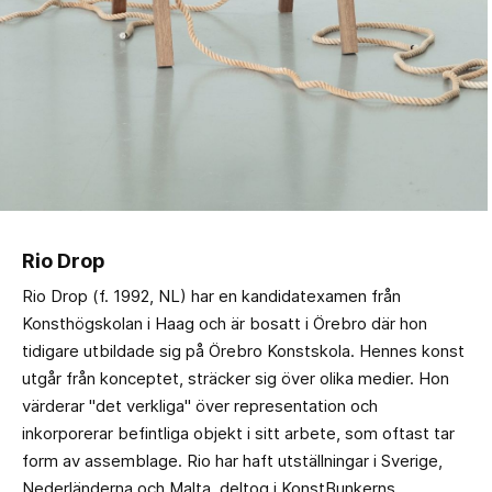
Rio Drop
Rio Drop (f. 1992, NL) har en kandidatexamen från
Konsthögskolan i Haag och är bosatt i Örebro där hon
tidigare utbildade sig på Örebro Konstskola. Hennes konst
utgår från konceptet, sträcker sig över olika medier. Hon
värderar "det verkliga" över representation och
inkorporerar befintliga objekt i sitt arbete, som oftast tar
form av assemblage. Rio har haft utställningar i Sverige,
Nederländerna och Malta, deltog i KonstBunkerns