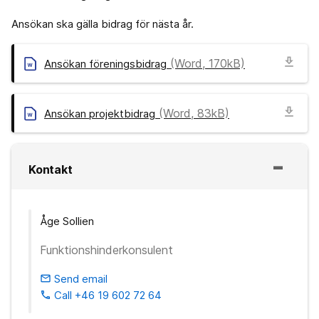
Ansökan ska gälla bidrag för nästa år.
download
(Word, 170kB)
Ansökan föreningsbidrag
download
(Word, 83kB)
Ansökan projektbidrag
Kontakt
Åge Sollien
Funktionshinderkonsulent
Send email
email
Call +46 19 602 72 64
phone