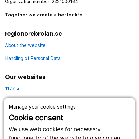
Organization number: 2321000164
Together we create a better life
regionorebrolan.se
About the website
Handling of Personal Data
Our websites
1177.se
Länstrafiken
Manage your cookie settings
Vårdgivare
Cookie consent
Utveckling
We use web cookies for necessary
functionality of the website to give you an