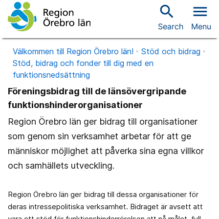
search
menu
Search
Menu
Välkommen till Region Örebro län!
Stöd och bidrag
Stöd, bidrag och fonder till dig med en
funktionsnedsättning
Föreningsbidrag till de länsövergripande
funktionshinderorganisationer
Region Örebro län ger bidrag till organisationer
som genom sin verksamhet arbetar för att ge
människor möjlighet att påverka sina egna villkor
och samhällets utveckling.
Region Örebro län ger bidrag till dessa organisationer för
deras intressepolitiska verksamhet. Bidraget är avsett att
vara ett stöd för funktionshinderrörelsen att nå målet, full