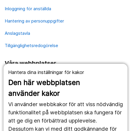
Inloggning för anställda
Hantering av personuppgifter
Anslagstavla
Tillgänglighetsredogörelse
Våra webbplatser
Hantera dina inställningar för kakor
1177.se
Den här webbplatsen
Länstrafiken
använder kakor
Vårdgivare
Vi använder webbkakor för att viss nödvändig
Utveckling
funktionalitet på webbplatsen ska fungera för
att ge dig en förbättrad upplevelse.
Dessutom kan vi med ditt godkännande för