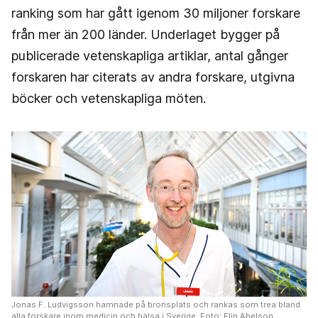
ranking som har gått igenom 30 miljoner forskare
från mer än 200 länder. Underlaget bygger på
publicerade vetenskapliga artiklar, antal gånger
forskaren har citerats av andra forskare, utgivna
böcker och vetenskapliga möten.
Jonas F. Ludvigsson hamnade på bronsplats och rankas som trea bland
alla forskare inom medicin och hälsa i Sverige. Foto: Elin Abelson.