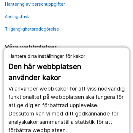
Hantering av personuppgifter
Anslagstavla
Tillgänglighetsredogörelse
Våra webbplatser
Hantera dina inställningar för kakor
1177.se
Den här webbplatsen
Länstrafiken
använder kakor
Vårdgivare
Vi använder webbkakor för att viss nödvändig
Utveckling
funktionalitet på webbplatsen ska fungera för
att ge dig en förbättrad upplevelse.
Dessutom kan vi med ditt godkännande för
Följ oss
analyskakor sammanställa statistik för att
Facebook
förbättra webbplatsen.