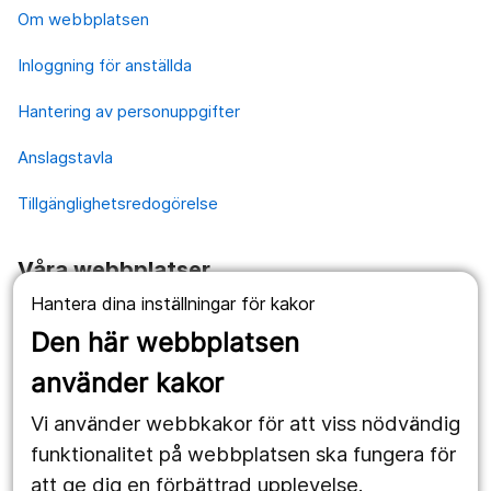
Om webbplatsen
Inloggning för anställda
Hantering av personuppgifter
Anslagstavla
Tillgänglighetsredogörelse
Våra webbplatser
Hantera dina inställningar för kakor
1177.se
Den här webbplatsen
Länstrafiken
använder kakor
Vårdgivare
Vi använder webbkakor för att viss nödvändig
Utveckling
funktionalitet på webbplatsen ska fungera för
att ge dig en förbättrad upplevelse.