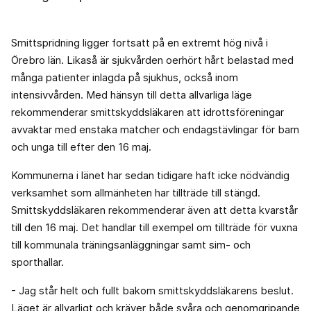
Smittspridning ligger fortsatt på en extremt hög nivå i
Örebro län. Likaså är sjukvården oerhört hårt belastad med
många patienter inlagda på sjukhus, också inom
intensivvården. Med hänsyn till detta allvarliga läge
rekommenderar smittskyddsläkaren att idrottsföreningar
avvaktar med enstaka matcher och endagstävlingar för barn
och unga till efter den 16 maj.
Kommunerna i länet har sedan tidigare haft icke nödvändig
verksamhet som allmänheten har tillträde till stängd.
Smittskyddsläkaren rekommenderar även att detta kvarstår
till den 16 maj. Det handlar till exempel om tillträde för vuxna
till kommunala träningsanläggningar samt sim- och
sporthallar.
- Jag står helt och fullt bakom smittskyddsläkarens beslut.
Läget är allvarligt och kräver både svåra och genomgripande