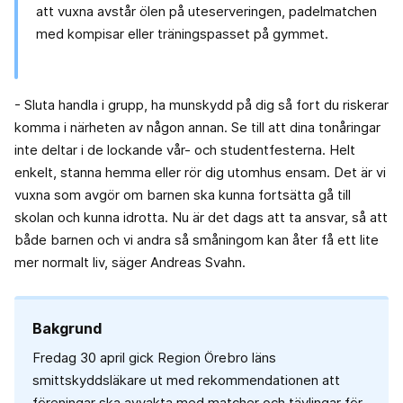
att vuxna avstår ölen på uteserveringen, padelmatchen
med kompisar eller träningspasset på gymmet.
- Sluta handla i grupp, ha munskydd på dig så fort du riskerar
komma i närheten av någon annan. Se till att dina tonåringar
inte deltar i de lockande vår- och studentfesterna. Helt
enkelt, stanna hemma eller rör dig utomhus ensam. Det är vi
vuxna som avgör om barnen ska kunna fortsätta gå till
skolan och kunna idrotta. Nu är det dags att ta ansvar, så att
både barnen och vi andra så småningom kan åter få ett lite
mer normalt liv, säger Andreas Svahn.
Bakgrund
Fredag 30 april gick Region Örebro läns
smittskyddsläkare ut med rekommendationen att
föreningar ska avvakta med matcher och tävlingar för