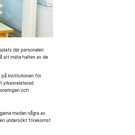
tsplats där personalen
å att mäta halten av de
på Institutionen för
tt yrkesrelaterad
loreringen och
vägarna medan några av
även undersökt förekomst