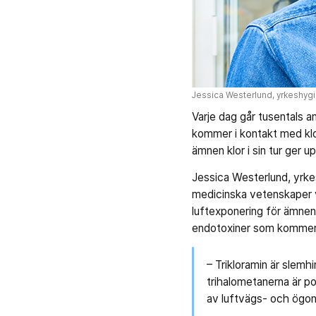
Jessica Westerlund, yrkeshygi
Varje dag går tusentals a
kommer i kontakt med klo
ämnen klor i sin tur ger u
Jessica Westerlund, yrke
medicinska vetenskaper vi
luftexponering för ämnen
endotoxiner som kommer 
– Trikloramin är slemh
trihalometanerna är p
av luftvägs- och ögonb