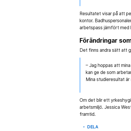
Resultatet visar på att p
kontor. Badhuspersonalen
arbetspass jämfört med k
Förändringar som
Det finns andra sätt att g
– Jag hoppas att mina d
kan ge de som arbetar 
Mina studieresultat är
Om det blir ett yrkeshygie
arbetsmiljö. Jessica Wes
framtid.
DELA
arrow_drop_down