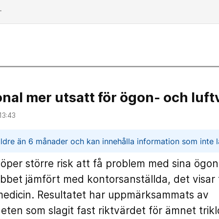
dd
al mer utsatt för ögon- och luf
13:43
n
ldre än 6 månader och kan innehålla information som inte lä
löper större risk att få problem med sina ögon
obbet jämfört med kontorsanställda, det visar 
ömedicin. Resultatet har uppmärksammats av
ten som slagit fast riktvärdet för ämnet trikl