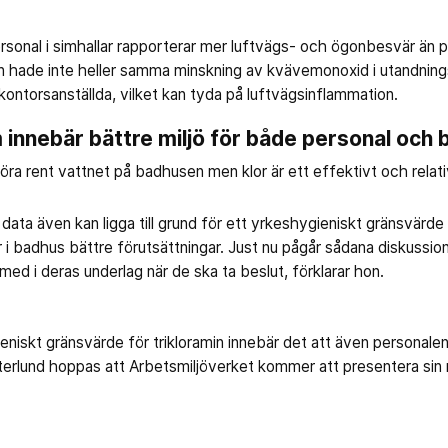
ersonal i simhallar rapporterar mer luftvägs- och ögonbesvär än 
 hade inte heller samma minskning av kvävemonoxid i utandnings
ontorsanställda, vilket kan tyda på luftvägsinflammation.
 innebär bättre miljö för både personal oc
öra rent vattnet på badhusen men klor är ett effektivt och relativt 
ata även kan ligga till grund för ett yrkeshygieniskt gränsvärde f
i badhus bättre förutsättningar. Just nu pågår sådana diskussio
 med i deras underlag när de ska ta beslut, förklarar hon.
niskt gränsvärde för trikloramin innebär det att även personalen f
terlund hoppas att Arbetsmiljöverket kommer att presentera sin n