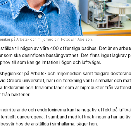
eniker på Arbets- och miljömedicin. Foto: Elin Abelson.
nställda till någon av våra 400 offentliga badhus. Det är en arbe
r som ska desinficera bassängvattnet. Det finns inget lagkrav p
pphov till som kan ge irritation i ögon och luftvägar.
shygieniker på Arbets- och miljömedicin samt tidigare doktorand 
d Örebro universitet, har i sin forskning varit i simhallar och mä
a trikloramin och trihalometaner som är biprodukter från vattenk
från bakterier.
inneirriterande och endotoxinerna kan ha negativ effekt på luft
otentiellt cancerogena. I samband med luftmätningarna har jag 
esvär hos de anställda i simhallarna, säger hon.