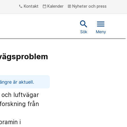
Kontakt
Kalender
Nyheter och press
phone
calendar_today
article
search
menu
Sök
Meny
tvägsproblem
ngre är aktuell.
 och luftvägar
forskning från
oramin i