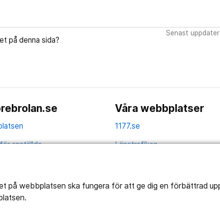
Senast uppdater
let på denna sida?
rebrolan.se
Våra webbplatser
latsen
1177.se
för anställda
Länstrafiken
av personuppgifter
Vårdgivare
la
Utveckling
tet på webbplatsen ska fungera för att ge dig en förbättrad u
platsen.
ghetsredogörelse