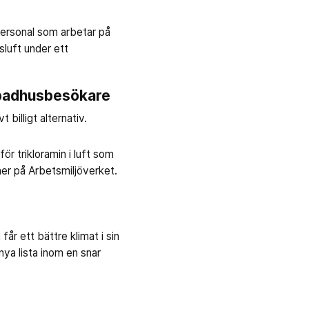
personal som arbetar på
luft under ett
h badhusbesökare
billigt alternativ.
ör trikloramin i luft som
ner på Arbetsmiljöverket.
år ett bättre klimat i sin
ya lista inom en snar