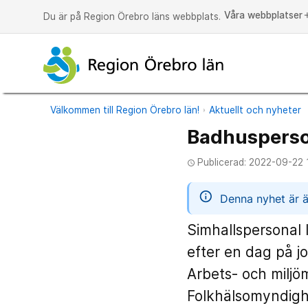
Våra webbplatser
a
Du är på Region Örebro läns webbplats.
Välkommen till Region Örebro län!
Aktuellt och nyheter
Badhusperson
Publicerad: 2022-09-22 
access_time
informatio
Denna nyhet är ä
Simhallspersonal 
efter en dag på j
Arbets- och milj
Folkhälsomyndighe