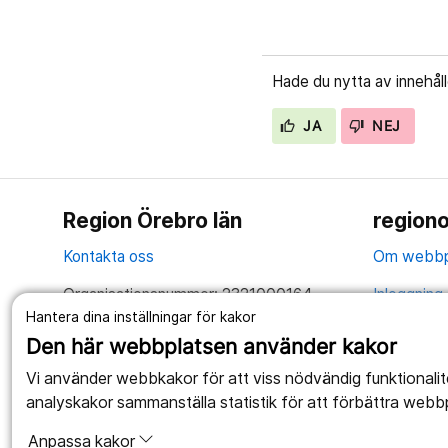
Hade du nytta av innehål
JA
NEJ
Region Örebro län
regiono
Kontakta oss
Om webbp
Organisationsnummer: 2321000164
Inloggning 
Hantera dina inställningar för kakor
Tillsammans skapar vi ett bättre liv
Hantering 
Den här webbplatsen använder kakor
Anslagstav
Vi använder webbkakor för att viss nödvändig funktionali
analyskakor sammanställa statistik för att förbättra webb
Tillgängli
Anpassa kakor