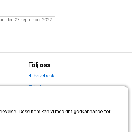
ad: den 27 september 2022
Följ oss
Facebook
Instagram
portrait
LinkedIn
work_outline
pplevelse. Dessutom kan vi med ditt godkännande för